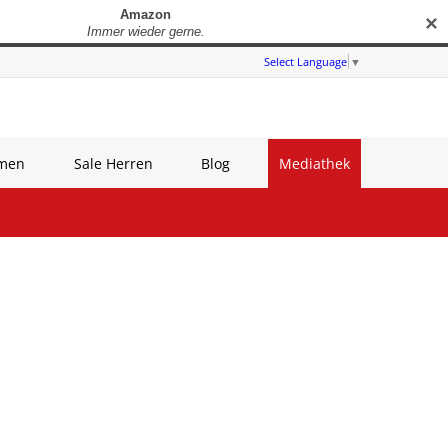
✕
Select Language
▼
amen
Sale Herren
Blog
Mediathek