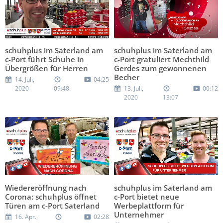
schuhplus im Saterland am
schuhplus im Saterland am
c-Port führt Schuhe in
c-Port gratuliert Mechthild
Übergrößen für Herren
Gerdes zum gewonnenen
Becher
14. Juli,
04:25
2020
09:48
13. Juli,
00:12
2020
13:07
Wiedereröffnung nach
schuhplus im Saterland am
Corona: schuhplus öffnet
c-Port bietet neue
Türen am c-Port Saterland
Werbeplattform für
Unternehmer
16. Apr.,
02:28