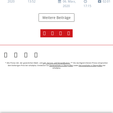
2020
13:52
06. März,
02:01
2020
17:15
Weitere Beiträge
* Alle Preise inkl. der gesetzlichen MwSt. und
zzgl. Service- und Versandkosten.
** Die durchgestrichenen Preise entsprechen
dem bisherigen Preis bei schuhplus. Entdecken Sie
Damenschuhe in Übergrößen
sowie
Herrenschuhe in Übergrößen
bei
schuhplus.