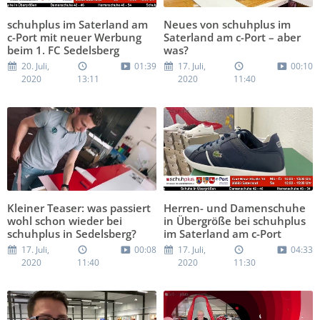
schuhplus im Saterland am
Neues von schuhplus im
c-Port mit neuer Werbung
Saterland am c-Port – aber
beim 1. FC Sedelsberg
was?
20. Juli,
01:39
17. Juli,
00:10
2020
13:11
2020
11:40
Kleiner Teaser: was passiert
Herren- und Damenschuhe
wohl schon wieder bei
in Übergröße bei schuhplus
schuhplus in Sedelsberg?
im Saterland am c-Port
17. Juli,
00:08
17. Juli,
04:33
2020
11:40
2020
11:30