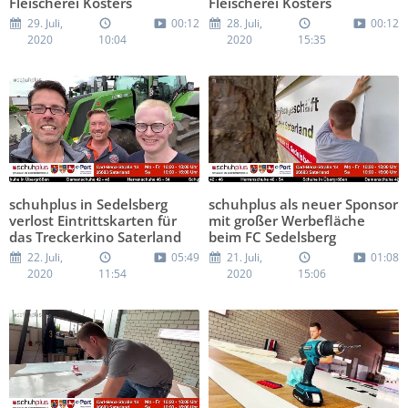
Fleischerei Kösters
Fleischerei Kösters
29. Juli,
00:12
28. Juli,
00:12
2020
10:04
2020
15:35
schuhplus in Sedelsberg
schuhplus als neuer Sponsor
verlost Eintrittskarten für
mit großer Werbefläche
das Treckerkino Saterland
beim FC Sedelsberg
22. Juli,
05:49
21. Juli,
01:08
2020
11:54
2020
15:06