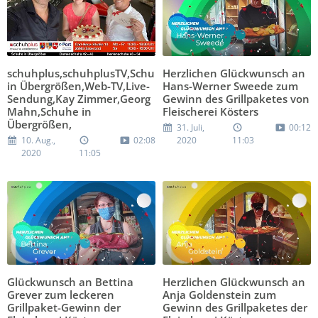
schuhplus,schuhplusTV,Schuhe
Herzlichen Glückwunsch an
in Übergrößen,Web-TV,Live-
Hans-Werner Sweede zum
Sendung,Kay Zimmer,Georg
Gewinn des Grillpaketes von
Mahn,Schuhe in
Fleischerei Kösters
Übergrößen,
31. Juli,
00:12
10. Aug.,
02:08
2020
11:03
2020
11:05
Glückwunsch an Bettina
Herzlichen Glückwunsch an
Grever zum leckeren
Anja Goldenstein zum
Grillpaket-Gewinn der
Gewinn des Grillpaketes der