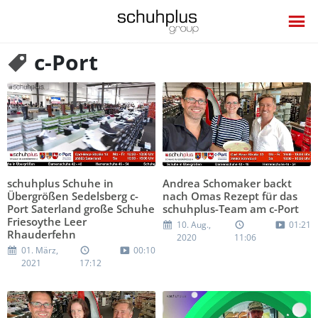
c-Port
schuhplus Schuhe in
Andrea Schomaker backt
Übergrößen Sedelsberg c-
nach Omas Rezept für das
Port Saterland große Schuhe
schuhplus-Team am c-Port
Friesoythe Leer
10. Aug.,
01:21
Rhauderfehn
2020
11:06
01. März,
00:10
2021
17:12