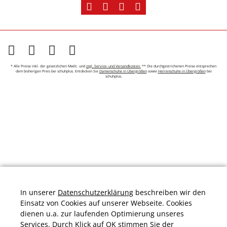
* Alle Preise inkl. der gesetzlichen MwSt. und
zzgl. Service- und Versandkosten.
** Die durchgestrichenen Preise entsprechen
dem bisherigen Preis bei schuhplus. Entdecken Sie
Damenschuhe in Übergrößen
sowie
Herrenschuhe in Übergrößen
bei
schuhplus.
In unserer
Datenschutzerklärung
beschreiben wir den
Einsatz von Cookies auf unserer Webseite. Cookies
dienen u.a. zur laufenden Optimierung unseres
Services. Durch Klick auf OK stimmen Sie der