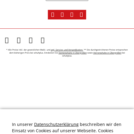
* Alle Preise inkl. der gesetzlichen MwSt. und
zzgl. Service- und Versandkosten.
** Die durchgestrichenen Preise entsprechen
dem bisherigen Preis bei schuhplus. Entdecken Sie
Damenschuhe in Übergrößen
sowie
Herrenschuhe in Übergrößen
bei
schuhplus.
In unserer
Datenschutzerklärung
beschreiben wir den
Einsatz von Cookies auf unserer Webseite. Cookies