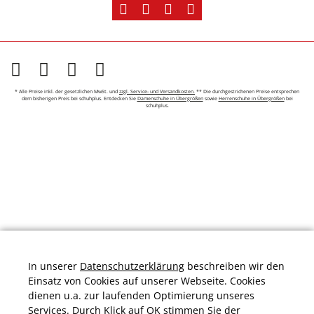
* Alle Preise inkl. der gesetzlichen MwSt. und
zzgl. Service- und Versandkosten.
** Die durchgestrichenen Preise entsprechen
dem bisherigen Preis bei schuhplus. Entdecken Sie
Damenschuhe in Übergrößen
sowie
Herrenschuhe in Übergrößen
bei
schuhplus.
In unserer
Datenschutzerklärung
beschreiben wir den
Einsatz von Cookies auf unserer Webseite. Cookies
dienen u.a. zur laufenden Optimierung unseres
Services. Durch Klick auf OK stimmen Sie der