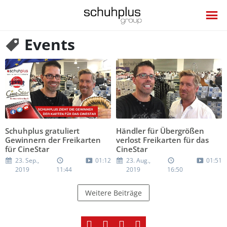
Events
Schuhplus gratuliert
Händler für Übergrößen
Gewinnern der Freikarten
verlost Freikarten für das
für CineStar
CineStar
23. Sep.,
01:12
23. Aug.,
01:51
2019
11:44
2019
16:50
Weitere Beiträge