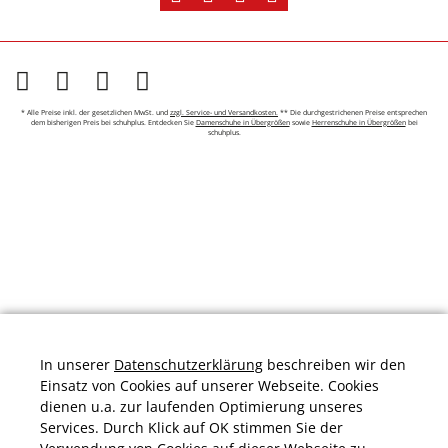
* Alle Preise inkl. der gesetzlichen MwSt. und
zzgl. Service- und Versandkosten.
** Die durchgestrichenen Preise entsprechen
dem bisherigen Preis bei schuhplus. Entdecken Sie
Damenschuhe in Übergrößen
sowie
Herrenschuhe in Übergrößen
bei
schuhplus.
In unserer
Datenschutzerklärung
beschreiben wir den
Einsatz von Cookies auf unserer Webseite. Cookies
dienen u.a. zur laufenden Optimierung unseres
Services. Durch Klick auf OK stimmen Sie der