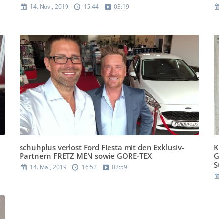
14. Nov., 2019
15:44
03:19
schuhplus verlost Ford Fiesta mit den Exklusiv-
K
Partnern FRETZ MEN sowie GORE-TEX
G
S
14. Mai, 2019
16:52
02:59