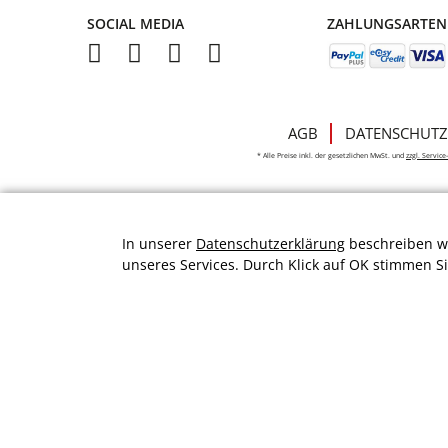
SOCIAL MEDIA
ZAHLUNGSARTEN
AGB
DATENSCHUTZ
* Alle Preise inkl. der gesetzlichen MwSt. und
zzgl. Servic
In unserer
Datenschutzerklärung
beschreiben wi
unseres Services. Durch Klick auf OK stimmen S
Durchschnittliche Bewertung von
schuhplus.com - Schuhe in Übergröße