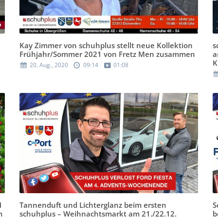
Kay Zimmer von schuhplus stellt neue Kollektion
s
Frühjahr/Sommer 2021 von Fretz Men zusammen
a
K
20. Aug., 2020
09:14
01:08
1
Tannenduft und Lichterglanz beim ersten
S
m
schuhplus – Weihnachtsmarkt am 21./22.12.
b