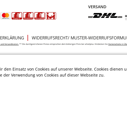
VERSAND
ERKLÄRUNG
WIDERRUFSRECHT/ MUSTER-WIDERRUFSFORMU
e- und Versandkosten.
** Die durchgestrichenen Preise entsprechen dem bisherigen Preis bei schuhplus. Entdecken Sie
Damenschuhe in Üb
r den Einsatz von Cookies auf unserer Webseite. Cookies dienen u
ie der Verwendung von Cookies auf dieser Webseite zu.
n
bei Trustami:
4.97
/
5.00
mit
32.010
Bewertungen
|
Bewertungsgrundlage des Anbi
|
65.369
Follower(s)
|
17 Mio.
View(s)