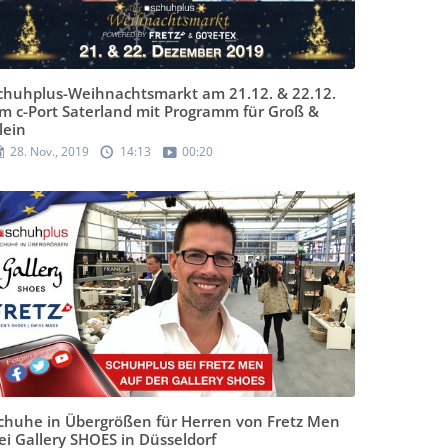
chuhplus-Weihnachtsmarkt am 21.12. & 22.12.
m c-Port Saterland mit Programm für Groß &
lein
28. Nov., 2019
14:13
00:20
chuhe in Übergrößen für Herren von Fretz Men
ei Gallery SHOES in Düsseldorf