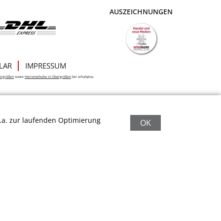
AUSZEICHNUNGEN
LAR
IMPRESSUM
ergrößen
sowie
Herrenschuhe in Übergrößen
bei schuhplus.
.a. zur laufenden Optimierung
OK
eters: 13 Verkaufs- und 32 Bewertungsplattformen
|
11.161
Beiträge