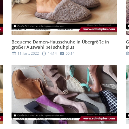
Bequeme Damen-Hausschuhe in Übergröße in
G
großer Auswahl bei schuhplus
i
11. Jan., 2022
14:14
00:14