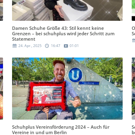
Damen Schuhe Größe 43: Stil kennt keine
O
Grenzen – bei schuhplus wird jeder Schritt zum
S
Statement
24. Apr., 2025
16:47
01:01
Schuhplus Vereinsförderung 2024 – Auch für
S
Vereine in und um Berlin
b