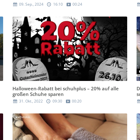
09. Sep., 2024
16:10
00:24
Halloween-Rabatt bei schuhplus – 20% auf alle
D
großen Schuhe sparen
s
31. Okt., 2022
09:30
00:20