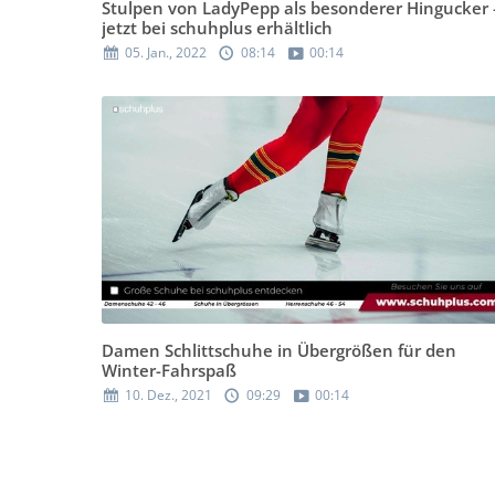
Stulpen von LadyPepp als besonderer Hingucker 
jetzt bei schuhplus erhältlich
05. Jan., 2022
08:14
00:14
Damen Schlittschuhe in Übergrößen für den
Winter-Fahrspaß
10. Dez., 2021
09:29
00:14