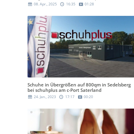
08. Apr., 2025
16:35
01:28
Schuhe in Übergrößen auf 800qm in Sedelsberg
bei schuhplus am c-Port Saterland
24. Jan., 2023
17:17
00:20