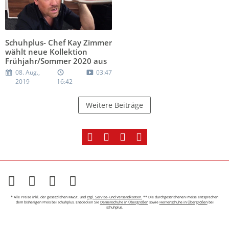
Schuhplus- Chef Kay Zimmer
wählt neue Kollektion
Frühjahr/Sommer 2020 aus
08. Aug.,
03:47
2019
16:42
Weitere Beiträge
* Alle Preise inkl. der gesetzlichen MwSt. und
zzgl. Service- und Versandkosten.
** Die durchgestrichenen Preise entsprechen
dem bisherigen Preis bei schuhplus. Entdecken Sie
Damenschuhe in Übergrößen
sowie
Herrenschuhe in Übergrößen
bei
schuhplus.