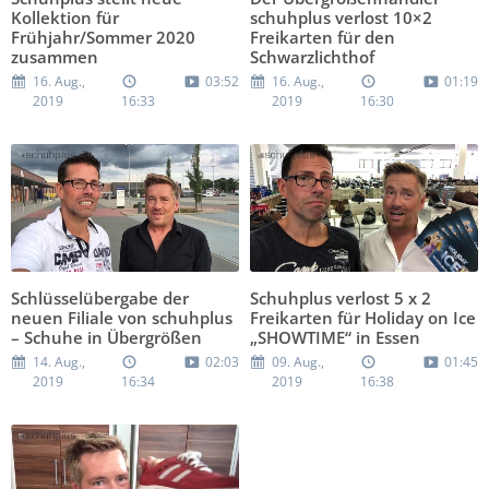
Kollektion für
schuhplus verlost 10×2
Frühjahr/Sommer 2020
Freikarten für den
zusammen
Schwarzlichthof
16. Aug.,
03:52
16. Aug.,
01:19
2019
16:33
2019
16:30
Schlüsselübergabe der
Schuhplus verlost 5 x 2
neuen Filiale von schuhplus
Freikarten für Holiday on Ice
– Schuhe in Übergrößen
„SHOWTIME“ in Essen
14. Aug.,
02:03
09. Aug.,
01:45
2019
16:34
2019
16:38