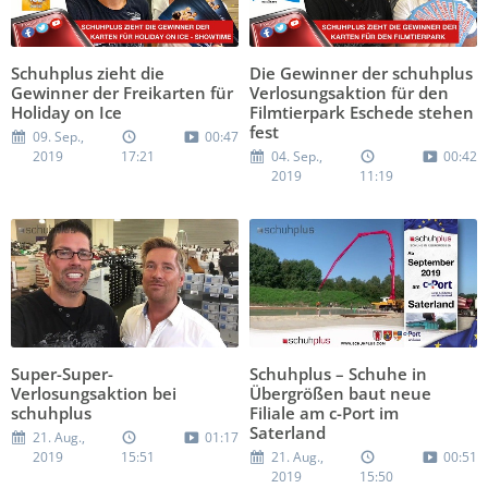
Schuhplus zieht die
Die Gewinner der schuhplus
Gewinner der Freikarten für
Verlosungsaktion für den
Holiday on Ice
Filmtierpark Eschede stehen
fest
09. Sep.,
00:47
2019
17:21
04. Sep.,
00:42
2019
11:19
Super-Super-
Schuhplus – Schuhe in
Verlosungsaktion bei
Übergrößen baut neue
schuhplus
Filiale am c-Port im
Saterland
21. Aug.,
01:17
2019
15:51
21. Aug.,
00:51
2019
15:50