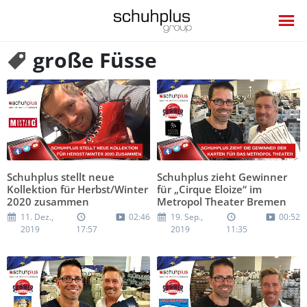
große Füsse
Schuhplus stellt neue
Schuhplus zieht Gewinner
Kollektion für Herbst/Winter
für „Cirque Eloize“ im
2020 zusammen
Metropol Theater Bremen
11. Dez.,
02:46
19. Sep.,
00:52
2019
17:57
2019
11:35