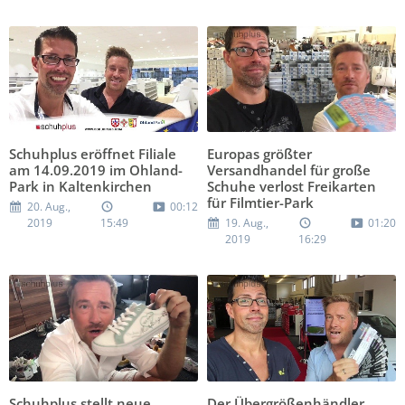
Schuhplus eröffnet Filiale
Europas größter
am 14.09.2019 im Ohland-
Versandhandel für große
Park in Kaltenkirchen
Schuhe verlost Freikarten
für Filmtier-Park
20. Aug.,
00:12
2019
15:49
19. Aug.,
01:20
2019
16:29
Schuhplus stellt neue
Der Übergrößenhändler