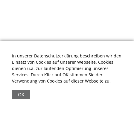
In unserer
Datenschutzerklärung
beschreiben wir den
Einsatz von Cookies auf unserer Webseite. Cookies
dienen u.a. zur laufenden Optimierung unseres
Services. Durch Klick auf OK stimmen Sie der
Verwendung von Cookies auf dieser Webseite zu.
Durchschnittliche Bewertung von
schuhplus.com - Schuhe in Übergrößen
bei
Trustami:
4.97
/
5.00
mit
32.010
Bewertungen
OK
|
Bewertungsgrundlage des Anbieters: 13 Verkaufs- und 32
Bewertungsplattformen
|
11.161
Beiträge
|
65.369
Follower(s)
|
17 Mio.
View(s)