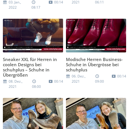
03. Jan.,
00:14
2021
06:11
2022
08:17
Sneaker XXL für Herren in
Modische Herren Business-
coolen Designs bei
Schuhe in Übergrösse bei
schuhplus – Schuhe in
schuhplus
Übergrößen
06. Dez.,
00:14
08. Dez.,
00:14
2021
09:00
2021
08:00