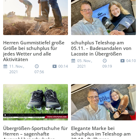
Herren Gummistiefel große
schuhplus Teleshop am
Größe bei schuhplus für
05.11. – Badesandalen von
jedes Wetter und alle
Lacoste in Übergrößen
Aktivitäten
05. Nov.,
04:10
11. Nov.,
00:14
2021
09:19
2021
07:56
Übergrößen-Sportschuhe für
Elegante Marke bei
Herren – sagenhafte
schuhplus im Teleshop am