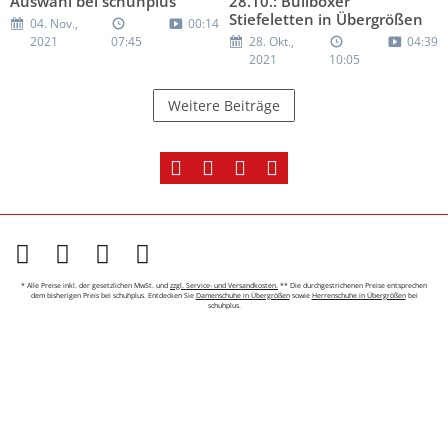
Auswahl bei schuhplus
28.10.: Bullboxer
Stiefeletten in Übergrößen
04. Nov.,
00:14
2021
07:45
28. Okt.,
04:39
2021
10:05
Weitere Beiträge
* Alle Preise inkl. der gesetzlichen MwSt. und
zzgl. Service- und Versandkosten.
** Die durchgestrichenen Preise entsprechen
dem bisherigen Preis bei schuhplus. Entdecken Sie
Damenschuhe in Übergrößen
sowie
Herrenschuhe in Übergrößen
bei
schuhplus.