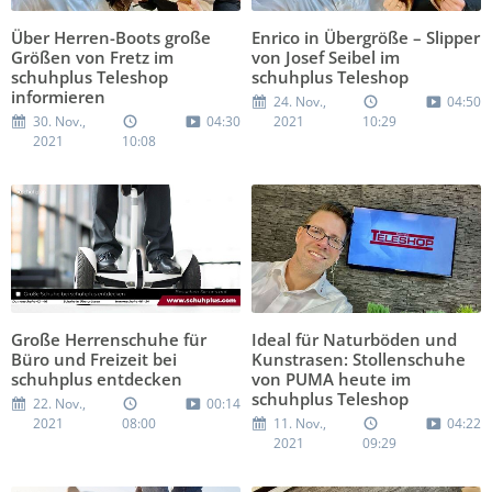
Über Herren-Boots große
Enrico in Übergröße – Slipper
Größen von Fretz im
von Josef Seibel im
schuhplus Teleshop
schuhplus Teleshop
informieren
24. Nov.,
04:50
30. Nov.,
04:30
2021
10:29
2021
10:08
Große Herrenschuhe für
Ideal für Naturböden und
Büro und Freizeit bei
Kunstrasen: Stollenschuhe
schuhplus entdecken
von PUMA heute im
schuhplus Teleshop
22. Nov.,
00:14
2021
08:00
11. Nov.,
04:22
2021
09:29