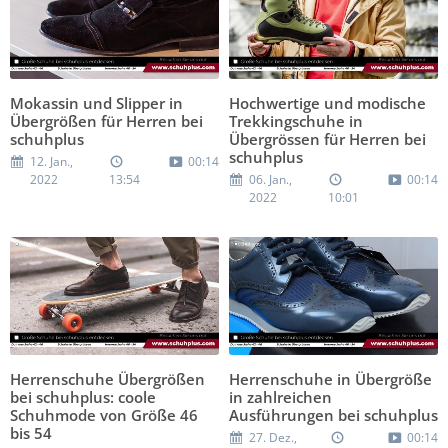
Mokassin und Slipper in
Hochwertige und modische
Übergrößen für Herren bei
Trekkingschuhe in
schuhplus
Übergrössen für Herren bei
schuhplus
12. Jan.,
00:14
2022
13:54
06. Jan.,
00:14
2022
10:01
Herrenschuhe Übergrößen
Herrenschuhe in Übergröße
bei schuhplus: coole
in zahlreichen
Schuhmode von Größe 46
Ausführungen bei schuhplus
bis 54
27. Dez.,
00:14