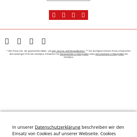
* Alle Preise inkl. der gesetzlichen MwSt. und
zzgl. Service- und Versandkosten.
** Die durchgestrichenen Preise entsprechen
dem bisherigen Preis bei schuhplus. Entdecken Sie
Damenschuhe in Übergrößen
sowie
Herrenschuhe in Übergrößen
bei
schuhplus.
In unserer
Datenschutzerklärung
beschreiben wir den
Einsatz von Cookies auf unserer Webseite. Cookies