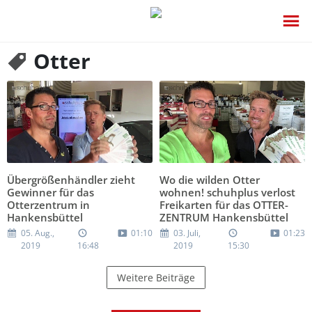
Otter
Übergrößenhändler zieht
Wo die wilden Otter
Gewinner für das
wohnen! schuhplus verlost
Otterzentrum in
Freikarten für das OTTER-
Hankensbüttel
ZENTRUM Hankensbüttel
05. Aug.,
01:10
03. Juli,
01:23
2019
16:48
2019
15:30
Weitere Beiträge