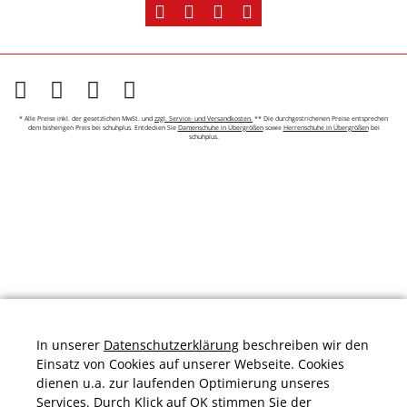
* Alle Preise inkl. der gesetzlichen MwSt. und
zzgl. Service- und Versandkosten.
** Die durchgestrichenen Preise entsprechen
dem bisherigen Preis bei schuhplus. Entdecken Sie
Damenschuhe in Übergrößen
sowie
Herrenschuhe in Übergrößen
bei
schuhplus.
In unserer
Datenschutzerklärung
beschreiben wir den
Einsatz von Cookies auf unserer Webseite. Cookies
dienen u.a. zur laufenden Optimierung unseres
Services. Durch Klick auf OK stimmen Sie der