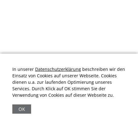
In unserer
Datenschutzerklärung
beschreiben wir den
Einsatz von Cookies auf unserer Webseite. Cookies
dienen u.a. zur laufenden Optimierung unseres
Services. Durch Klick auf OK stimmen Sie der
Verwendung von Cookies auf dieser Webseite zu.
Durchschnittliche Bewertung von
schuhplus.com - Schuhe in Übergrößen
bei
Trustami:
4.97
/
5.00
mit
32.010
Bewertungen
OK
|
Bewertungsgrundlage des Anbieters: 13 Verkaufs- und 32
Bewertungsplattformen
|
11.161
Beiträge
|
65.369
Follower(s)
|
17 Mio.
View(s)