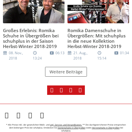
Großes Erlebnis: Romika
Romika Damenschuhe in
Schuhe in Übergrößen bei
Übergrößen: Mit schuhplus
schuhplus in der Saison
in die neue Kollektion
Herbst-Winter 2018-2019
Herbst-Winter 2018-2019
08. Nov.,
06:13
21. Aug.,
01:34
2018
13:24
2018
15:14
Weitere Beiträge
* Alle Preise inkl. der gesetzlichen MwSt. und
zzgl. Service- und Versandkosten.
** Die durchgestrichenen Preise entsprechen
dem bisherigen Preis bei schuhplus. Entdecken Sie
Damenschuhe in Übergrößen
sowie
Herrenschuhe in Übergrößen
bei
schuhplus.