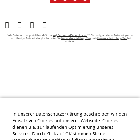
* Alle Preise inkl. der gesetzlichen MwSt. und
zzgl. Service- und Versandkosten.
** Die durchgestrichenen Preise entsprechen
dem bisherigen Preis bei schuhplus. Entdecken Sie
Damenschuhe in Übergrößen
sowie
Herrenschuhe in Übergrößen
bei
schuhplus.
In unserer
Datenschutzerklärung
beschreiben wir den
Einsatz von Cookies auf unserer Webseite. Cookies
dienen u.a. zur laufenden Optimierung unseres
Services. Durch Klick auf OK stimmen Sie der