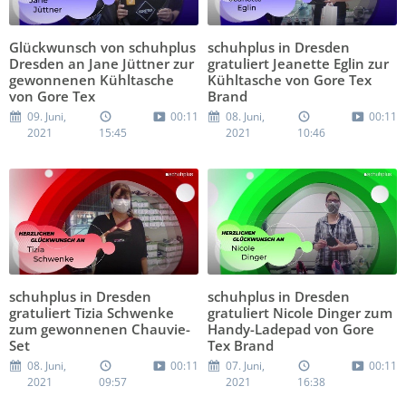
Glückwunsch von schuhplus
schuhplus in Dresden
Dresden an Jane Jüttner zur
gratuliert Jeanette Eglin zur
gewonnenen Kühltasche
Kühltasche von Gore Tex
von Gore Tex
Brand
09. Juni,
00:11
08. Juni,
00:11
2021
15:45
2021
10:46
schuhplus in Dresden
schuhplus in Dresden
gratuliert Tizia Schwenke
gratuliert Nicole Dinger zum
zum gewonnenen Chauvie-
Handy-Ladepad von Gore
Set
Tex Brand
08. Juni,
00:11
07. Juni,
00:11
2021
09:57
2021
16:38