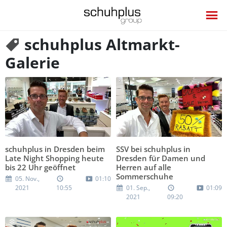
schuhplus Altmarkt-
Galerie
schuhplus in Dresden beim
SSV bei schuhplus in
Late Night Shopping heute
Dresden für Damen und
bis 22 Uhr geöffnet
Herren auf alle
Sommerschuhe
05. Nov.,
01:10
2021
10:55
01. Sep.,
01:09
2021
09:20