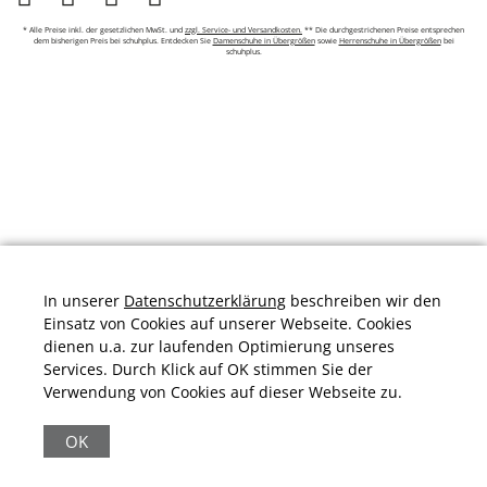
* Alle Preise inkl. der gesetzlichen MwSt. und
zzgl. Service- und Versandkosten.
** Die durchgestrichenen Preise entsprechen
dem bisherigen Preis bei schuhplus. Entdecken Sie
Damenschuhe in Übergrößen
sowie
Herrenschuhe in Übergrößen
bei
schuhplus.
In unserer
Datenschutzerklärung
beschreiben wir den
Einsatz von Cookies auf unserer Webseite. Cookies
dienen u.a. zur laufenden Optimierung unseres
Services. Durch Klick auf OK stimmen Sie der
Verwendung von Cookies auf dieser Webseite zu.
Durchschnittliche Bewertung von
schuhplus.com - Schuhe in Übergrößen
bei
Trustami:
4.97
/
5.00
mit
32.009
Bewertungen
OK
|
Bewertungsgrundlage des Anbieters: 13 Verkaufs- und 32
Bewertungsplattformen