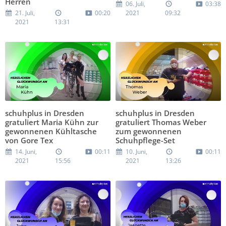
Herren
06. Juli,
03:38
21. Juli,
00:20
2021
09:32
2021
13:31
schuhplus in Dresden
schuhplus in Dresden
gratuliert Maria Kühn zur
gratuliert Thomas Weber
gewonnenen Kühltasche
zum gewonnenen
von Gore Tex
Schuhpflege-Set
14. Juni,
00:11
10. Juni,
00:11
2021
15:56
2021
13:26