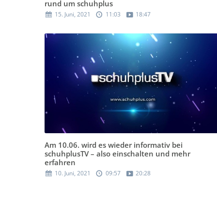
rund um schuhplus
15. Juni, 2021
11:03
18:47
Am 10.06. wird es wieder informativ bei
schuhplusTV – also einschalten und mehr
erfahren
10. Juni, 2021
09:57
20:28