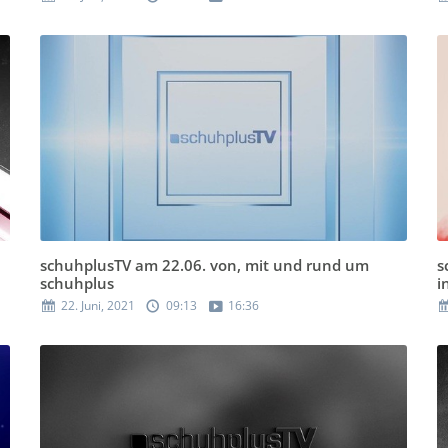
schuhplusTV am 22.06. von, mit und rund um
s
schuhplus
i
22. Juni, 2021
09:13
16:36