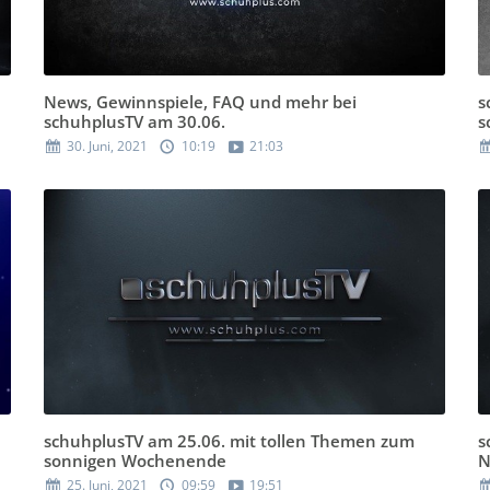
News, Gewinnspiele, FAQ und mehr bei
s
schuhplusTV am 30.06.
s
30. Juni, 2021
10:19
21:03
schuhplusTV am 25.06. mit tollen Themen zum
s
sonnigen Wochenende
N
25. Juni, 2021
09:59
19:51