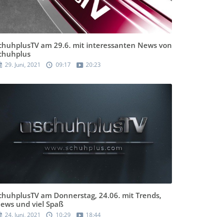
chuhplusTV am 29.6. mit interessanten News von
chuhplus
29. Juni, 2021
09:17
20:23
chuhplusTV am Donnerstag, 24.06. mit Trends,
ews und viel Spaß
24. Juni, 2021
10:29
18:44