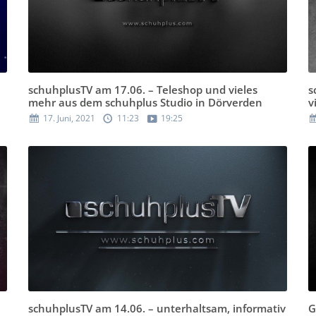
schuhplusTV am 17.06. – Teleshop und vieles
s
mehr aus dem schuhplus Studio in Dörverden
v
17. Juni, 2021
11:23
19:25
schuhplusTV am 14.06. – unterhaltsam, informativ
G