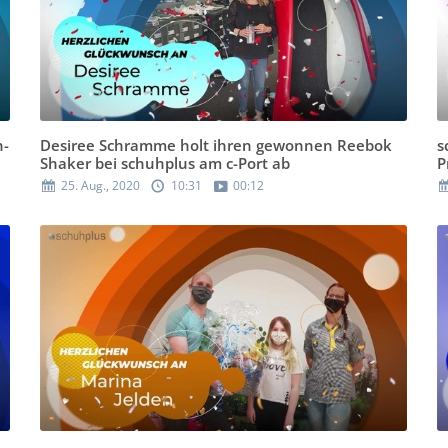
n-
Desiree Schramme holt ihren gewonnen Reebok
s
Shaker bei schuhplus am c-Port ab
P
25. Aug., 2020
10:31
00:12