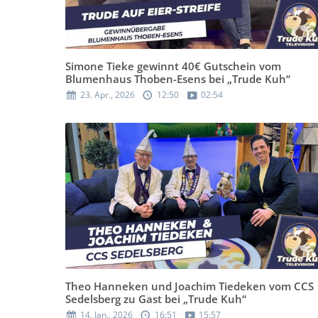
Simone Tieke gewinnt 40€ Gutschein vom
Blumenhaus Thoben-Esens bei „Trude Kuh“
23. Apr., 2026
12:50
02:54
Theo Hanneken und Joachim Tiedeken vom CCS
Sedelsberg zu Gast bei „Trude Kuh“
14. Jan., 2026
16:51
15:57