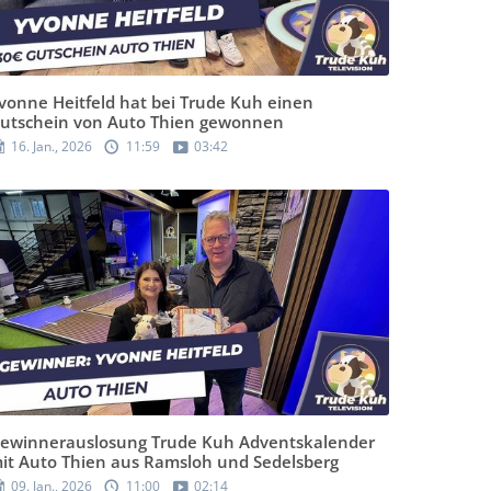
vonne Heitfeld hat bei Trude Kuh einen
utschein von Auto Thien gewonnen
16. Jan., 2026
11:59
03:42
ewinnerauslosung Trude Kuh Adventskalender
it Auto Thien aus Ramsloh und Sedelsberg
09. Jan., 2026
11:00
02:14