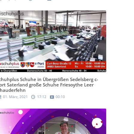
chuhplus Schuhe in Übergrößen Sedelsberg c-
ort Saterland große Schuhe Friesoythe Leer
hauderfehn
01. März, 2021
17:12
00:10