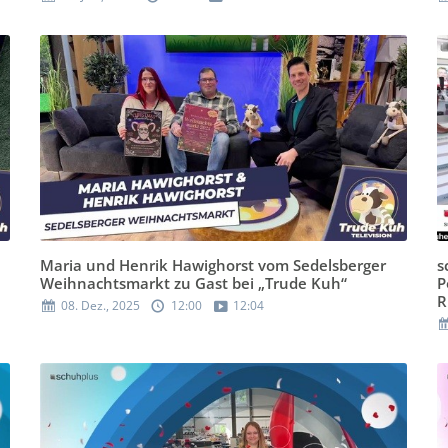
Maria und Henrik Hawighorst vom Sedelsberger
s
Weihnachtsmarkt zu Gast bei „Trude Kuh“
P
R
08. Dez., 2025
12:00
12:04