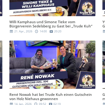
Willi Kamphaus und Simone Tieke vom
Y
Bürgerverein Sedelsberg zu Gast bei „Trude Kuh“
G
21. Apr., 2026
14:00
20:20
René Nowak hat bei Trude Kuh einen Gutschein
G
von Holz Niehaus gewonnen
m
14. Jan., 2026
09:52
02:19