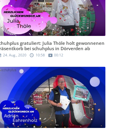
chuhplus gratuliert: Julia Thöle holt gewonnenen
räsentkorb bei schuhplus in Dörverden ab
24. Aug., 2020
10:58
00:12