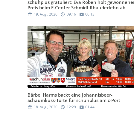
schuhplus gratuliert: Eva Röben holt gewonnene
Preis beim E-Center Schmidt Rhauderfehn ab
19. Aug., 2020
09:16
00:13
Bärbel Harms backt eine Johannisbeer-
Schaumkuss-Torte für schuhplus am c-Port
18. Aug., 2020
12:29
01:44