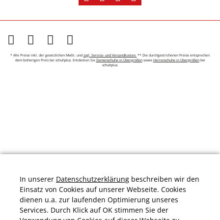
* Alle Preise inkl. der gesetzlichen MwSt. und
zzgl. Service- und Versandkosten.
** Die durchgestrichenen Preise entsprechen
dem bisherigen Preis bei schuhplus. Entdecken Sie
Damenschuhe in Übergrößen
sowie
Herrenschuhe in Übergrößen
bei
schuhplus.
In unserer
Datenschutzerklärung
beschreiben wir den
Einsatz von Cookies auf unserer Webseite. Cookies
dienen u.a. zur laufenden Optimierung unseres
Services. Durch Klick auf OK stimmen Sie der