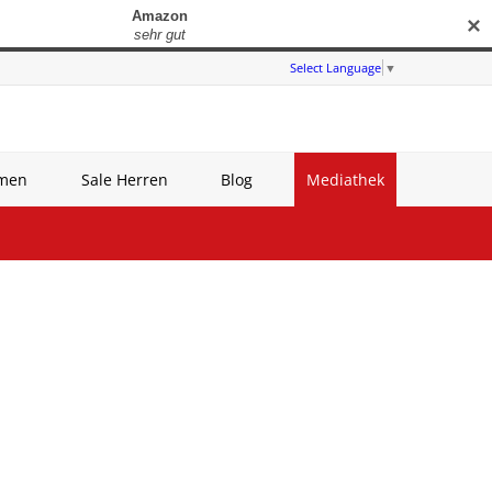
✕
Select Language
▼
amen
Sale Herren
Blog
Mediathek