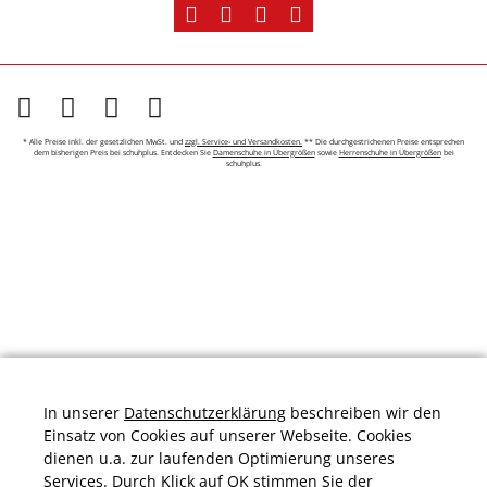
* Alle Preise inkl. der gesetzlichen MwSt. und
zzgl. Service- und Versandkosten.
** Die durchgestrichenen Preise entsprechen
dem bisherigen Preis bei schuhplus. Entdecken Sie
Damenschuhe in Übergrößen
sowie
Herrenschuhe in Übergrößen
bei
schuhplus.
In unserer
Datenschutzerklärung
beschreiben wir den
Einsatz von Cookies auf unserer Webseite. Cookies
dienen u.a. zur laufenden Optimierung unseres
Services. Durch Klick auf OK stimmen Sie der