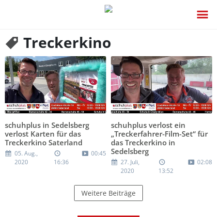
Treckerkino
schuhplus in Sedelsberg
schuhplus verlost ein
verlost Karten für das
„Treckerfahrer-Film-Set“ für
Treckerkino Saterland
das Treckerkino in
Sedelsberg
05. Aug.,
00:45
2020
16:36
27. Juli,
02:08
2020
13:52
Weitere Beiträge