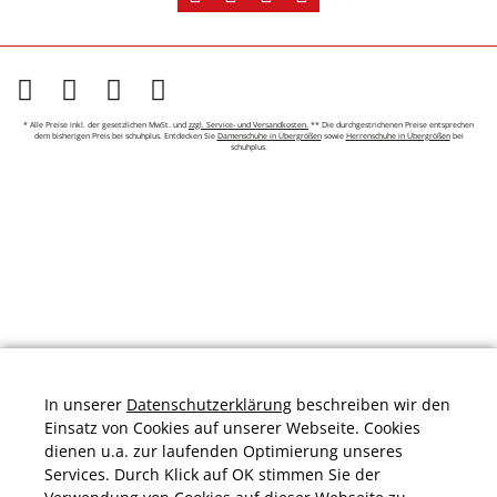
* Alle Preise inkl. der gesetzlichen MwSt. und
zzgl. Service- und Versandkosten.
** Die durchgestrichenen Preise entsprechen
dem bisherigen Preis bei schuhplus. Entdecken Sie
Damenschuhe in Übergrößen
sowie
Herrenschuhe in Übergrößen
bei
schuhplus.
In unserer
Datenschutzerklärung
beschreiben wir den
Einsatz von Cookies auf unserer Webseite. Cookies
dienen u.a. zur laufenden Optimierung unseres
Services. Durch Klick auf OK stimmen Sie der