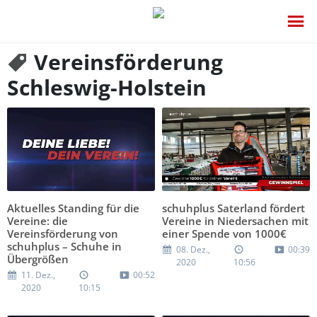
Vereinsförderung
Schleswig-Holstein
Aktuelles Standing für die
schuhplus Saterland fördert
Vereine: die
Vereine in Niedersachen mit
Vereinsförderung von
einer Spende von 1000€
schuhplus – Schuhe in
08. Dez.,
00:39
Übergrößen
2020
10:56
11. Dez.,
00:52
2020
10:15