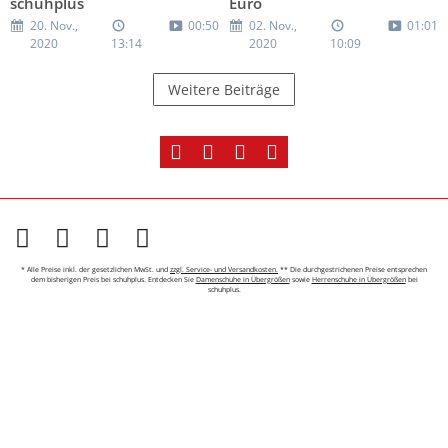
schuhplus
Euro
20. Nov.,
00:50
02. Nov.,
01:01
2020
13:14
2020
10:09
Weitere Beiträge
* Alle Preise inkl. der gesetzlichen MwSt. und
zzgl. Service- und Versandkosten.
** Die durchgestrichenen Preise entsprechen
dem bisherigen Preis bei schuhplus. Entdecken Sie
Damenschuhe in Übergrößen
sowie
Herrenschuhe in Übergrößen
bei
schuhplus.