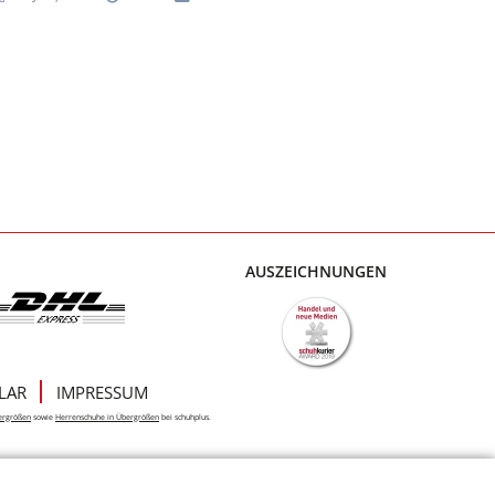
AUSZEICHNUNGEN
LAR
IMPRESSUM
ergrößen
sowie
Herrenschuhe in Übergrößen
bei schuhplus.