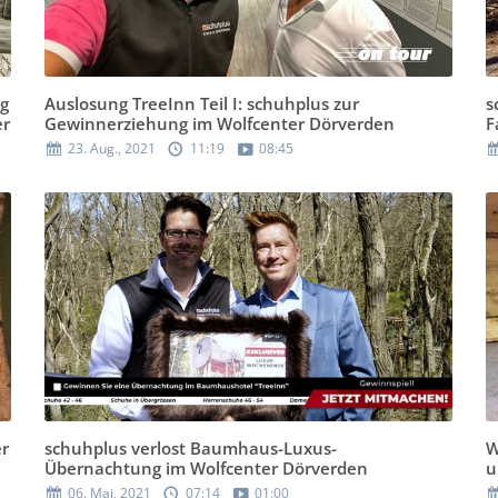
ng
Auslosung TreeInn Teil I: schuhplus zur
s
er
Gewinnerziehung im Wolfcenter Dörverden
F
23. Aug., 2021
11:19
08:45
er
schuhplus verlost Baumhaus-Luxus-
W
Übernachtung im Wolfcenter Dörverden
u
06. Mai, 2021
07:14
01:00