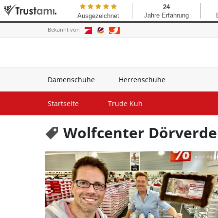
Bekannt von
Damenschuhe
Herrenschuhe
Startseite
Trude Kuh
Wolfcenter Dörverd