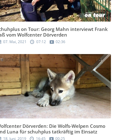
chuhplus on Tour: Georg Mahn interviewt Frank
aß vom Wolfcenter Dörverden
07. Mai, 2021
07:12
02:36
olfcenter Dörverden: Die Wolfs-Welpen Cosmo
nd Luna für schuhplus tatkräftig im Einsatz
18. Juni, 2019
16:45
00:25