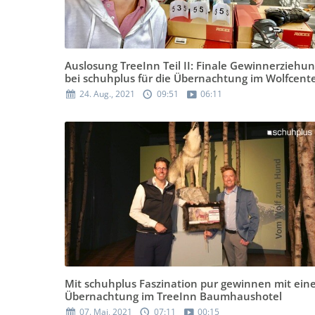
Auslosung TreeInn Teil II: Finale Gewinnerziehu
bei schuhplus für die Übernachtung im Wolfcent
24. Aug., 2021
09:51
06:11
Mit schuhplus Faszination pur gewinnen mit ein
Übernachtung im TreeInn Baumhaushotel
07. Mai, 2021
07:11
00:15