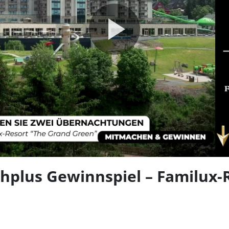
Video
abspie
uhplus Gewinnspiel – Familux-