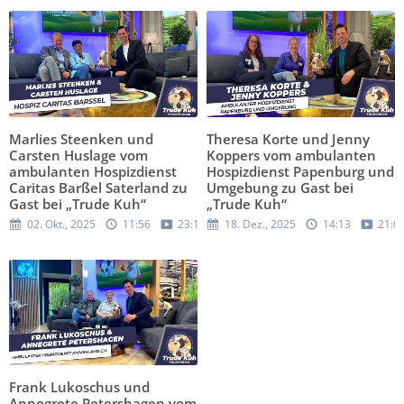
Marlies Steenken und
Theresa Korte und Jenny
Carsten Huslage vom
Koppers vom ambulanten
ambulanten Hospizdienst
Hospizdienst Papenburg und
Caritas Barßel Saterland zu
Umgebung zu Gast bei
Gast bei „Trude Kuh“
„Trude Kuh“
02. Okt., 2025
11:56
23:16
18. Dez., 2025
14:13
21:0
Frank Lukoschus und
Annegrete Petershagen vom