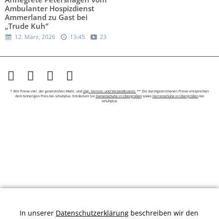
Ambulanter Hospizdienst
Ammerland zu Gast bei
„Trude Kuh“
12. März, 2026
13:45
23:35
* Alle Preise inkl. der gesetzlichen MwSt. und
zzgl. Service- und Versandkosten.
** Die durchgestrichenen Preise entsprechen
dem bisherigen Preis bei schuhplus. Entdecken Sie
Damenschuhe in Übergrößen
sowie
Herrenschuhe in Übergrößen
bei
schuhplus.
In unserer
Datenschutzerklärung
beschreiben wir den