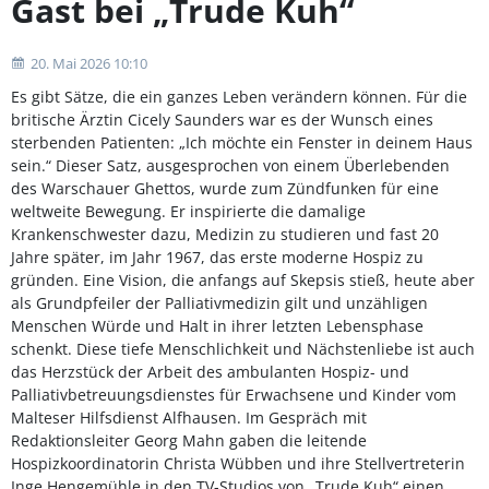
Gast bei „Trude Kuh“
20. Mai 2026 10:10
Es gibt Sätze, die ein ganzes Leben verändern können. Für die
britische Ärztin Cicely Saunders war es der Wunsch eines
sterbenden Patienten: „Ich möchte ein Fenster in deinem Haus
sein.“ Dieser Satz, ausgesprochen von einem Überlebenden
des Warschauer Ghettos, wurde zum Zündfunken für eine
weltweite Bewegung. Er inspirierte die damalige
Krankenschwester dazu, Medizin zu studieren und fast 20
Jahre später, im Jahr 1967, das erste moderne Hospiz zu
gründen. Eine Vision, die anfangs auf Skepsis stieß, heute aber
als Grundpfeiler der Palliativmedizin gilt und unzähligen
Menschen Würde und Halt in ihrer letzten Lebensphase
schenkt. Diese tiefe Menschlichkeit und Nächstenliebe ist auch
das Herzstück der Arbeit des ambulanten Hospiz- und
Palliativbetreuungsdienstes für Erwachsene und Kinder vom
Malteser Hilfsdienst Alfhausen. Im Gespräch mit
Redaktionsleiter Georg Mahn gaben die leitende
Hospizkoordinatorin Christa Wübben und ihre Stellvertreterin
Inge Hengemühle in den TV-Studios von „Trude Kuh“ einen