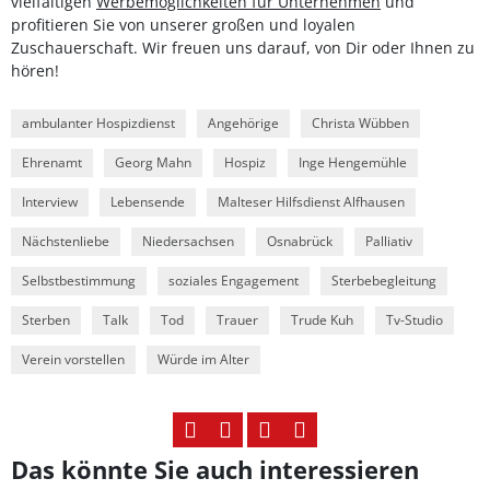
vielfältigen
Werbemöglichkeiten für Unternehmen
und
profitieren Sie von unserer großen und loyalen
Zuschauerschaft. Wir freuen uns darauf, von Dir oder Ihnen zu
hören!
ambulanter Hospizdienst
Angehörige
Christa Wübben
Ehrenamt
Georg Mahn
Hospiz
Inge Hengemühle
Interview
Lebensende
Malteser Hilfsdienst Alfhausen
Nächstenliebe
Niedersachsen
Osnabrück
Palliativ
Selbstbestimmung
soziales Engagement
Sterbebegleitung
Sterben
Talk
Tod
Trauer
Trude Kuh
Tv-Studio
Verein vorstellen
Würde im Alter
Das könnte Sie auch interessieren