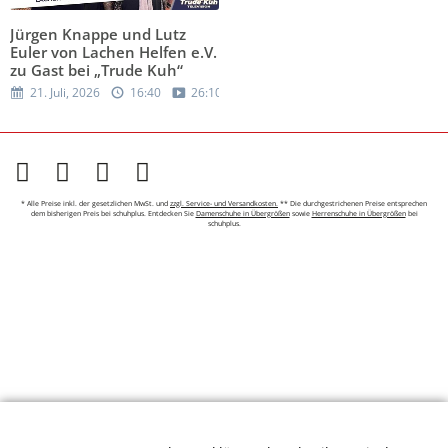
Jürgen Knappe und Lutz
Euler von Lachen Helfen e.V.
zu Gast bei „Trude Kuh“
21. Juli, 2026
16:40
26:10
* Alle Preise inkl. der gesetzlichen MwSt. und
zzgl. Service- und Versandkosten.
** Die durchgestrichenen Preise entsprechen
dem bisherigen Preis bei schuhplus. Entdecken Sie
Damenschuhe in Übergrößen
sowie
Herrenschuhe in Übergrößen
bei
schuhplus.