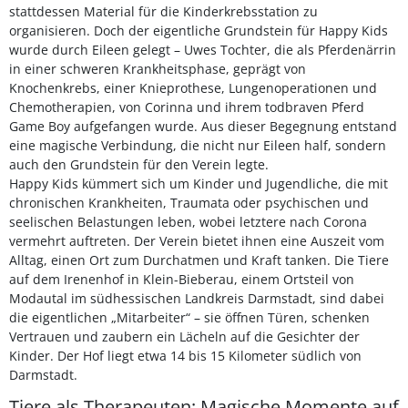
stattdessen Material für die Kinderkrebsstation zu
organisieren. Doch der eigentliche Grundstein für Happy Kids
wurde durch Eileen gelegt – Uwes Tochter, die als Pferdenärrin
in einer schweren Krankheitsphase, geprägt von
Knochenkrebs, einer Knieprothese, Lungenoperationen und
Chemotherapien, von Corinna und ihrem todbraven Pferd
Game Boy aufgefangen wurde. Aus dieser Begegnung entstand
eine magische Verbindung, die nicht nur Eileen half, sondern
auch den Grundstein für den Verein legte.
Happy Kids kümmert sich um Kinder und Jugendliche, die mit
chronischen Krankheiten, Traumata oder psychischen und
seelischen Belastungen leben, wobei letztere nach Corona
vermehrt auftreten. Der Verein bietet ihnen eine Auszeit vom
Alltag, einen Ort zum Durchatmen und Kraft tanken. Die Tiere
auf dem Irenenhof in Klein-Bieberau, einem Ortsteil von
Modautal im südhessischen Landkreis Darmstadt, sind dabei
die eigentlichen „Mitarbeiter“ – sie öffnen Türen, schenken
Vertrauen und zaubern ein Lächeln auf die Gesichter der
Kinder. Der Hof liegt etwa 14 bis 15 Kilometer südlich von
Darmstadt.
Tiere als Therapeuten: Magische Momente auf