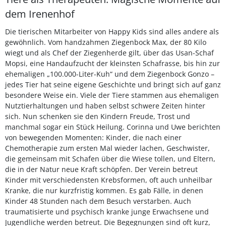
dem Irenenhof
Die tierischen Mitarbeiter von Happy Kids sind alles andere als
gewöhnlich. Vom handzahmen Ziegenbock Max, der 80 Kilo
wiegt und als Chef der Ziegenherde gilt, über das Usan-Schaf
Mopsi, eine Handaufzucht der kleinsten Schafrasse, bis hin zur
ehemaligen „100.000-Liter-Kuh“ und dem Ziegenbock Gonzo –
jedes Tier hat seine eigene Geschichte und bringt sich auf ganz
besondere Weise ein. Viele der Tiere stammen aus ehemaligen
Nutztierhaltungen und haben selbst schwere Zeiten hinter
sich. Nun schenken sie den Kindern Freude, Trost und
manchmal sogar ein Stück Heilung. Corinna und Uwe berichten
von bewegenden Momenten: Kinder, die nach einer
Chemotherapie zum ersten Mal wieder lachen, Geschwister,
die gemeinsam mit Schafen über die Wiese tollen, und Eltern,
die in der Natur neue Kraft schöpfen. Der Verein betreut
Kinder mit verschiedensten Krebsformen, oft auch unheilbar
Kranke, die nur kurzfristig kommen. Es gab Fälle, in denen
Kinder 48 Stunden nach dem Besuch verstarben. Auch
traumatisierte und psychisch kranke junge Erwachsene und
Jugendliche werden betreut. Die Begegnungen sind oft kurz,