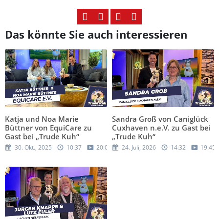
Das könnte Sie auch interessieren
Katja und Noa Marie
Sandra Groß von Caniglück
Büttner von EquiCare zu
Cuxhaven n.e.V. zu Gast bei
Gast bei „Trude Kuh“
„Trude Kuh“
30. Okt., 2025
10:37
20:08
24. Juli, 2026
14:32
19:45