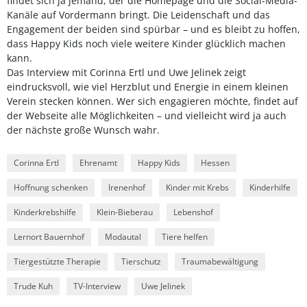
findet sich ja jemand, der die Homepage und die Social-Media-
Kanäle auf Vordermann bringt. Die Leidenschaft und das
Engagement der beiden sind spürbar – und es bleibt zu hoffen,
dass Happy Kids noch viele weitere Kinder glücklich machen
kann.
Das Interview mit Corinna Ertl und Uwe Jelinek zeigt
eindrucksvoll, wie viel Herzblut und Energie in einem kleinen
Verein stecken können. Wer sich engagieren möchte, findet auf
der Webseite alle Möglichkeiten – und vielleicht wird ja auch
der nächste große Wunsch wahr.
Corinna Ertl
Ehrenamt
Happy Kids
Hessen
Hoffnung schenken
Irenenhof
Kinder mit Krebs
Kinderhilfe
Kinderkrebshilfe
Klein-Bieberau
Lebenshof
Lernort Bauernhof
Modautal
Tiere helfen
Tiergestützte Therapie
Tierschutz
Traumabewältigung
Trude Kuh
TV-Interview
Uwe Jelinek