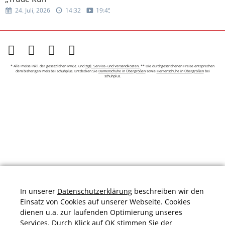
24. Juli, 2026
14:32
19:45
* Alle Preise inkl. der gesetzlichen MwSt. und
zzgl. Service- und Versandkosten.
** Die durchgestrichenen Preise entsprechen
dem bisherigen Preis bei schuhplus. Entdecken Sie
Damenschuhe in Übergrößen
sowie
Herrenschuhe in Übergrößen
bei
schuhplus.
In unserer
Datenschutzerklärung
beschreiben wir den
Einsatz von Cookies auf unserer Webseite. Cookies
dienen u.a. zur laufenden Optimierung unseres
Services. Durch Klick auf OK stimmen Sie der