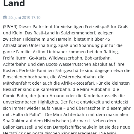
Land
26. Juni 2019 17:10
(SP/HR) Dieser Park steht für vielseitigen Freizeitspaß für Groß
und Klein: Das Rasti-Land in Salzhemmendorf, gelegen
zwischen Hildesheim und Hameln, bietet mit über 45
Attraktionen Unterhaltung, Spaß und Spannung pur für die
ganze Familie: Action-Liebhaber kommen bei den Rafting,
Freifallturm, Go-Karts, Wildwasserbahn, Bobkartbahn,
Achterbahn und den Boots-Wasserrutschen absolut auf ihre
Kosten. Perfekte Familien-Fahrgeschäfte sind dagegen etwa die
Einschienenhochbahn, die Westerneisenbahn, die
Märchenfahrt oder auch die Afrika-Fotosafari. Für die kleinsten
Besucher sind die Kamelreitbahn, die Mini-Autobahn, die
Comic-Bahn, der Jump-Around oder die Kinderkarussells die
unverkennbaren Highlights. Der Parkt entwickelt und entdeckt
sich immer wieder aufs Neue – und überraschte in diesem Jahr
mit „Holta di Polta“ – Die Mini-Achterbahn mit dem maximalen
Spaßfaktor auf dem Historischen Jahrmarkt. Neben dem
Ballonkarussell und den Dampfschiffschaukeln ist sie das neue
Herzstück des nostalgischen Kinderparadieses. Die Mini-