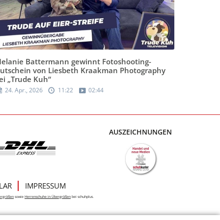
elanie Battermann gewinnt Fotoshooting-
utschein von Liesbeth Kraakman Photography
ei „Trude Kuh“
24. Apr., 2026
11:22
02:44
AUSZEICHNUNGEN
LAR
IMPRESSUM
ergrößen
sowie
Herrenschuhe in Übergrößen
bei schuhplus.