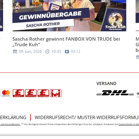
r
Sascha Rother gewinnt FANBOX VON TRUDE bei
M
„Trude Kuh“
G
b
09. Juni, 2026
10:33
03:12
VERSAND
ERKLÄRUNG
WIDERRUFSRECHT/ MUSTER-WIDERRUFSFORMU
e- und Versandkosten.
** Die durchgestrichenen Preise entsprechen dem bisherigen Preis bei schuhplus. Entdecken Sie
Damenschuhe in Üb