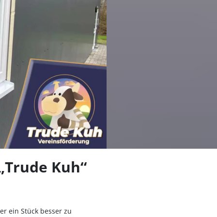
len
 „Trude Kuh“
r ein Stück besser zu