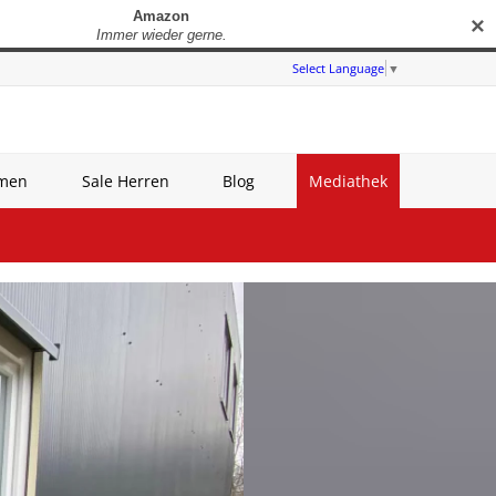
✕
Select Language
▼
amen
Sale Herren
Blog
Mediathek