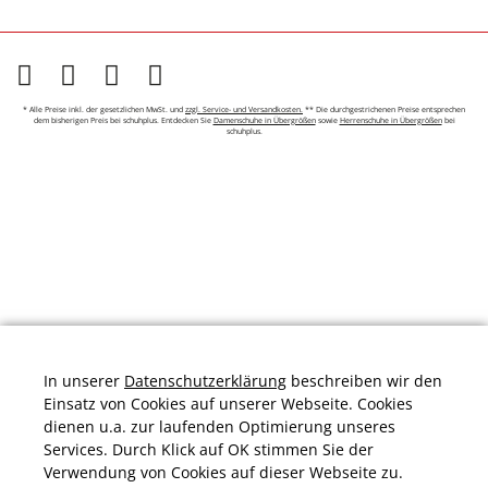
* Alle Preise inkl. der gesetzlichen MwSt. und
zzgl. Service- und Versandkosten.
** Die durchgestrichenen Preise entsprechen
dem bisherigen Preis bei schuhplus. Entdecken Sie
Damenschuhe in Übergrößen
sowie
Herrenschuhe in Übergrößen
bei
schuhplus.
In unserer
Datenschutzerklärung
beschreiben wir den
Einsatz von Cookies auf unserer Webseite. Cookies
dienen u.a. zur laufenden Optimierung unseres
Services. Durch Klick auf OK stimmen Sie der
Verwendung von Cookies auf dieser Webseite zu.