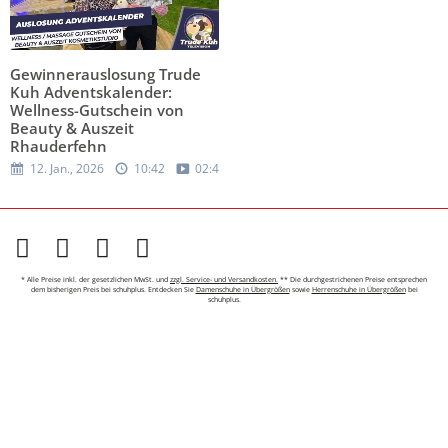
Gewinnerauslosung Trude
Kuh Adventskalender:
Wellness-Gutschein von
Beauty & Auszeit
Rhauderfehn
12. Jan., 2026
10:42
02:41
* Alle Preise inkl. der gesetzlichen MwSt. und
zzgl. Service- und Versandkosten.
** Die durchgestrichenen Preise entsprechen
dem bisherigen Preis bei schuhplus. Entdecken Sie
Damenschuhe in Übergrößen
sowie
Herrenschuhe in Übergrößen
bei
schuhplus.