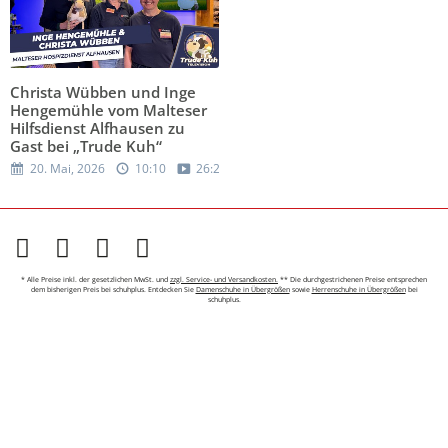
Christa Wübben und Inge
Hengemühle vom Malteser
Hilfsdienst Alfhausen zu
Gast bei „Trude Kuh“
20. Mai, 2026
10:10
26:29
* Alle Preise inkl. der gesetzlichen MwSt. und
zzgl. Service- und Versandkosten.
** Die durchgestrichenen Preise entsprechen
dem bisherigen Preis bei schuhplus. Entdecken Sie
Damenschuhe in Übergrößen
sowie
Herrenschuhe in Übergrößen
bei
schuhplus.