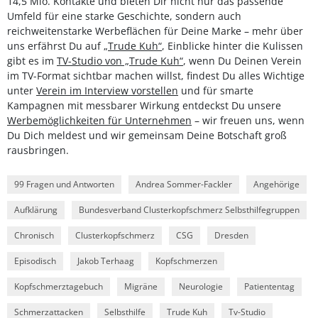
14,5 Mio. Kontakte und bieten Dir nicht nur das passende
Umfeld für eine starke Geschichte, sondern auch
reichweitenstarke Werbeflächen für Deine Marke – mehr über
uns erfährst Du auf
„Trude Kuh“
, Einblicke hinter die Kulissen
gibt es im
TV-Studio von „Trude Kuh“
, wenn Du Deinen Verein
im TV-Format sichtbar machen willst, findest Du alles Wichtige
unter
Verein im Interview vorstellen
und für smarte
Kampagnen mit messbarer Wirkung entdeckst Du unsere
Werbemöglichkeiten für Unternehmen
– wir freuen uns, wenn
Du Dich meldest und wir gemeinsam Deine Botschaft groß
rausbringen.
99 Fragen und Antworten
Andrea Sommer-Fackler
Angehörige
Aufklärung
Bundesverband Clusterkopfschmerz Selbsthilfegruppen
Chronisch
Clusterkopfschmerz
CSG
Dresden
Episodisch
Jakob Terhaag
Kopfschmerzen
Kopfschmerztagebuch
Migräne
Neurologie
Patiententag
Schmerzattacken
Selbsthilfe
Trude Kuh
Tv-Studio