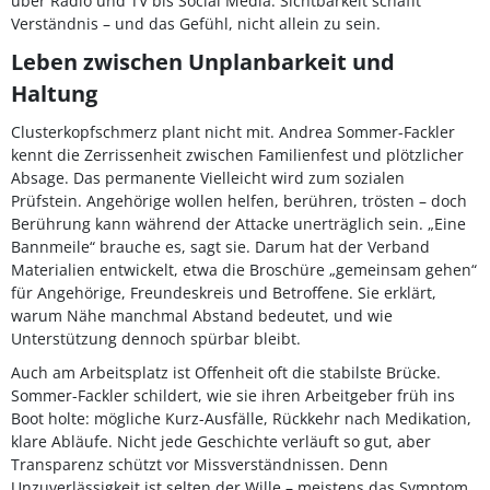
über Radio und TV bis Social Media. Sichtbarkeit schafft
Verständnis – und das Gefühl, nicht allein zu sein.
Leben zwischen Unplanbarkeit und
Haltung
Clusterkopfschmerz plant nicht mit. Andrea Sommer-Fackler
kennt die Zerrissenheit zwischen Familienfest und plötzlicher
Absage. Das permanente Vielleicht wird zum sozialen
Prüfstein. Angehörige wollen helfen, berühren, trösten – doch
Berührung kann während der Attacke unerträglich sein. „Eine
Bannmeile“ brauche es, sagt sie. Darum hat der Verband
Materialien entwickelt, etwa die Broschüre „gemeinsam gehen“
für Angehörige, Freundeskreis und Betroffene. Sie erklärt,
warum Nähe manchmal Abstand bedeutet, und wie
Unterstützung dennoch spürbar bleibt.
Auch am Arbeitsplatz ist Offenheit oft die stabilste Brücke.
Sommer-Fackler schildert, wie sie ihren Arbeitgeber früh ins
Boot holte: mögliche Kurz-Ausfälle, Rückkehr nach Medikation,
klare Abläufe. Nicht jede Geschichte verläuft so gut, aber
Transparenz schützt vor Missverständnissen. Denn
Unzuverlässigkeit ist selten der Wille – meistens das Symptom.