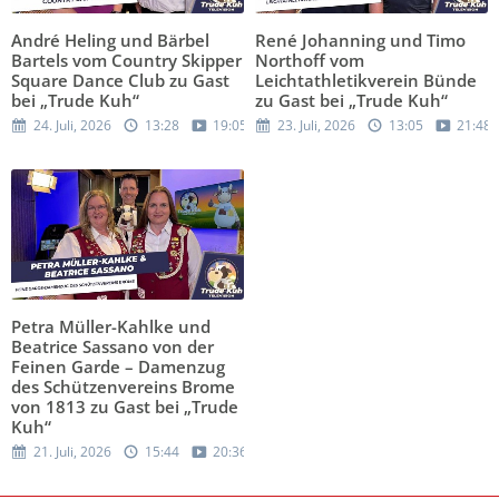
André Heling und Bärbel
René Johanning und Timo
Bartels vom Country Skipper
Northoff vom
Square Dance Club zu Gast
Leichtathletikverein Bünde
bei „Trude Kuh“
zu Gast bei „Trude Kuh“
24. Juli, 2026
13:28
19:05
23. Juli, 2026
13:05
21:48
Petra Müller-Kahlke und
Beatrice Sassano von der
Feinen Garde – Damenzug
des Schützenvereins Brome
von 1813 zu Gast bei „Trude
Kuh“
21. Juli, 2026
15:44
20:36