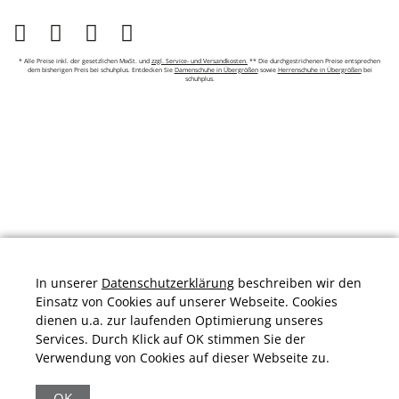
* Alle Preise inkl. der gesetzlichen MwSt. und
zzgl. Service- und Versandkosten.
** Die durchgestrichenen Preise entsprechen
dem bisherigen Preis bei schuhplus. Entdecken Sie
Damenschuhe in Übergrößen
sowie
Herrenschuhe in Übergrößen
bei
schuhplus.
In unserer
Datenschutzerklärung
beschreiben wir den
Einsatz von Cookies auf unserer Webseite. Cookies
dienen u.a. zur laufenden Optimierung unseres
Services. Durch Klick auf OK stimmen Sie der
Verwendung von Cookies auf dieser Webseite zu.
Durchschnittliche Bewertung von
schuhplus.com - Schuhe in Übergrößen
bei
Trustami:
4.97
/
5.00
mit
32.010
Bewertungen
OK