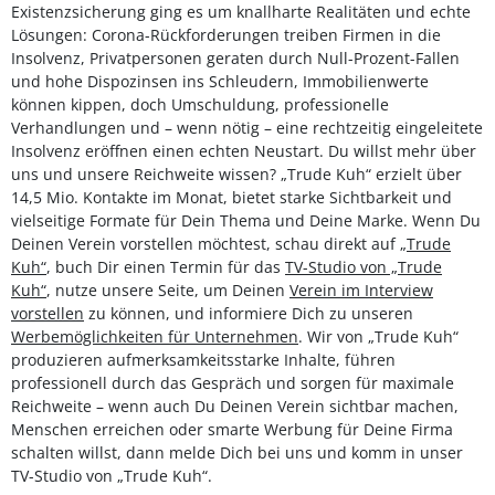
Existenzsicherung ging es um knallharte Realitäten und echte
Lösungen: Corona-Rückforderungen treiben Firmen in die
Insolvenz, Privatpersonen geraten durch Null-Prozent-Fallen
und hohe Dispozinsen ins Schleudern, Immobilienwerte
können kippen, doch Umschuldung, professionelle
Verhandlungen und – wenn nötig – eine rechtzeitig eingeleitete
Insolvenz eröffnen einen echten Neustart. Du willst mehr über
uns und unsere Reichweite wissen? „Trude Kuh“ erzielt über
14,5 Mio. Kontakte im Monat, bietet starke Sichtbarkeit und
vielseitige Formate für Dein Thema und Deine Marke. Wenn Du
Deinen Verein vorstellen möchtest, schau direkt auf
„Trude
Kuh“
, buch Dir einen Termin für das
TV-Studio von „Trude
Kuh“
, nutze unsere Seite, um Deinen
Verein im Interview
vorstellen
zu können, und informiere Dich zu unseren
Werbemöglichkeiten für Unternehmen
. Wir von „Trude Kuh“
produzieren aufmerksamkeitsstarke Inhalte, führen
professionell durch das Gespräch und sorgen für maximale
Reichweite – wenn auch Du Deinen Verein sichtbar machen,
Menschen erreichen oder smarte Werbung für Deine Firma
schalten willst, dann melde Dich bei uns und komm in unser
TV-Studio von „Trude Kuh“.