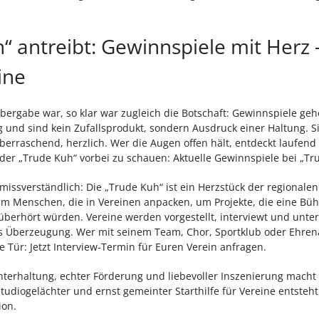
“ antreibt: Gewinnspiele mit Herz 
ine
ergabe war, so klar war zugleich die Botschaft: Gewinnspiele ge
 und sind kein Zufallsprodukt, sondern Ausdruck einer Haltung. S
überraschend, herzlich. Wer die Augen offen hält, entdeckt laufend 
der „Trude Kuh“ vorbei zu schauen: Aktuelle Gewinnspiele bei „Tr
issverständlich: Die „Trude Kuh“ ist ein Herzstück der regionalen
m Menschen, die in Vereinen anpacken, um Projekte, die eine Bü
 überhört würden. Vereine werden vorgestellt, interviewt und unters
s Überzeugung. Wer mit seinem Team, Chor, Sportklub oder Ehren
e Tür: Jetzt Interview-Termin für Euren Verein anfragen.
erhaltung, echter Förderung und liebevoller Inszenierung macht
udiogelächter und ernst gemeinter Starthilfe für Vereine entsteht 
ion.