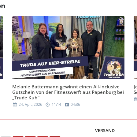
en
Melanie Battermann gewinnt einen All-inclusive
J
Gutschein von der Fitnesswerft aus Papenburg bei
S
„Trude Kuh“
24. Apr., 2026
11:14
04:36
VERSAND