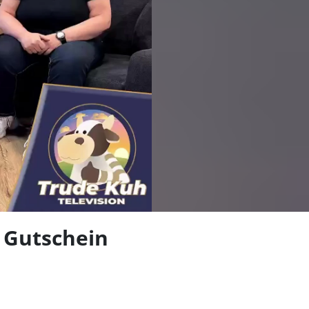
len
s Gutschein