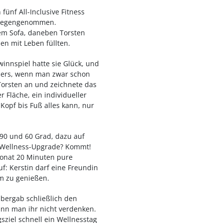
fünf All-Inclusive Fitness
ntgegengenommen.
dem Sofa, daneben Torsten
n mit Leben füllten.
nnspiel hatte sie Glück, und
nders, wenn man zwar schon
 Torsten an und zeichnete das
 Fläche, ein individueller
Kopf bis Fuß alles kann, nur
90 und 60 Grad, dazu auf
t. Wellness-Upgrade? Kommt!
onat 20 Minuten pure
f: Kerstin darf eine Freundin
am zu genießen.
bergab schließlich den
ann man ihr nicht verdenken.
sziel schnell ein Wellnesstag