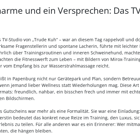
Charme und ein Versprechen: Das T
 TV-Studio von „Trude Kuh“ – war an diesem Tag rappelvoll und do
ksame Fragenstellerin und spontane Lacherin, führte mit leichte
hrlich über Trainingsroutinen und inneren Schweinehund, machte 
hten die Fitnesswerft zum Leben – mit Bildern von Mirox-Trainin
r vom Empfang bis zur Wasserstrahlmassage reicht.
heißt in Papenburg nicht nur Gerätepark und Plan, sondern Betreu
enn jemand lieber Wellness statt Wiederholungen mag. Diese Art 
rmats: freundlich, nahbar, ein bisschen frech und immer mit ech
en Bildschirmen.
 Gutscheins war mehr als eine Formalität. Sie war eine Einladung:
Kerstin bedeutet das konkret neue Reize im Training, den Luxus, s
rlebnis zu teilen. Für alle anderen war es ein Erinnerer: Wer mit
hten, die hängen bleiben.