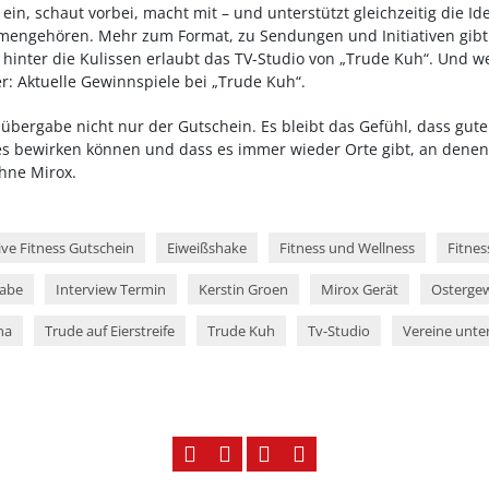
 ein, schaut vorbei, macht mit – und unterstützt gleichzeitig die I
ngehören. Mehr zum Format, zu Sendungen und Initiativen gibt 
 hinter die Kulissen erlaubt das TV-Studio von „Trude Kuh“. Und w
r: Aktuelle Gewinnspiele bei „Trude Kuh“.
übergabe nicht nur der Gutschein. Es bleibt das Gefühl, dass gute
s bewirken können und dass es immer wieder Orte gibt, an dene
hne Mirox.
sive Fitness Gutschein
Eiweißshake
Fitness und Wellness
Fitne
abe
Interview Termin
Kerstin Groen
Mirox Gerät
Ostergew
na
Trude auf Eierstreife
Trude Kuh
Tv-Studio
Vereine unte