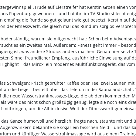
Ostergewinnspiel „Trude auf Eierstreife“ hat Kerstin Groen einen von 
t aus Papenburg gewonnen – und hat ihn im TV-Studio stilecht e
 empfing die Runde so gut gelaunt wie gut besetzt: Kerstin auf 
n der Fitnesswerft, die gleich mal das Rundum-sorglos-Verspreche
 bodenständig, warum sie mitgemacht hat: Schon beim Adventsgewi
rsucht es ein zweites Mal. Außerdem: Fitness geht immer – beso
ugierig ist, was andere Studios anders machen. Genau hier setzte
 besten Sinne: freundlicher Empfang, ausführliche Einweisung auf der
Highlight – das Mirox, ein modernes Multifunktionsgerät, das vom 
s Schwelgen: Frisch gebrühter Kaffee oder Tee, zwei Saunen mit 
t an die Liege – bestellt über das Telefon in der Saunalandschaf
f die neue Wasserstrahlmassage-Liege, die ab dem kommenden M
ls wäre das nicht schon großzügig genug, legte sie noch eins drau
f mitbringen, um die All-inclusive-Welt der Fitnesswerft gemeins
das Ganze humorvoll und herzlich, fragte nach, staunte mit und ü
em Augenzwinkern bekannte sie sogar ein bisschen Neid – und das k
olarium und künftiger Wasserstrahlmassage wird aus einem Training