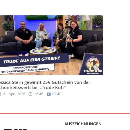
essica Stern gewinnt 25€ Gutschein von der
chönheitswerft bei „Trude Kuh“
21. Apr., 2026
16:46
03:40
AUSZEICHNUNGEN