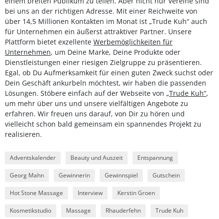
einem breiten Publikum zu teilen. Aber nicht nur Vereine sind
bei uns an der richtigen Adresse. Mit einer Reichweite von
über 14,5 Millionen Kontakten im Monat ist „Trude Kuh“ auch
für Unternehmen ein äußerst attraktiver Partner. Unsere
Plattform bietet exzellente
Werbemöglichkeiten für
Unternehmen
, um Deine Marke, Deine Produkte oder
Dienstleistungen einer riesigen Zielgruppe zu präsentieren.
Egal, ob Du Aufmerksamkeit für einen guten Zweck suchst oder
Dein Geschäft ankurbeln möchtest, wir haben die passenden
Lösungen. Stöbere einfach auf der Webseite von
„Trude Kuh“
,
um mehr über uns und unsere vielfältigen Angebote zu
erfahren. Wir freuen uns darauf, von Dir zu hören und
vielleicht schon bald gemeinsam ein spannendes Projekt zu
realisieren.
Adventskalender
Beauty und Auszeit
Entspannung
Georg Mahn
Gewinnerin
Gewinnspiel
Gutschein
Hot Stone Massage
Interview
Kerstin Groen
Kosmetikstudio
Massage
Rhauderfehn
Trude Kuh