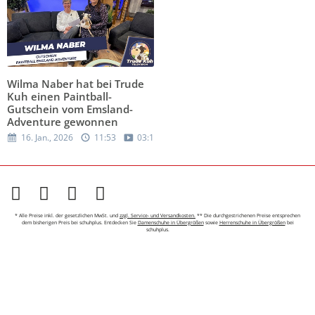
Wilma Naber hat bei Trude
Kuh einen Paintball-
Gutschein vom Emsland-
Adventure gewonnen
16. Jan., 2026
11:53
03:19
* Alle Preise inkl. der gesetzlichen MwSt. und
zzgl. Service- und Versandkosten.
** Die durchgestrichenen Preise entsprechen
dem bisherigen Preis bei schuhplus. Entdecken Sie
Damenschuhe in Übergrößen
sowie
Herrenschuhe in Übergrößen
bei
schuhplus.