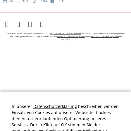
24. Juli, 2026
12:04
17:00
* Alle Preise inkl. der gesetzlichen MwSt. und
zzgl. Service- und Versandkosten.
** Die durchgestrichenen Preise entsprechen
dem bisherigen Preis bei schuhplus. Entdecken Sie
Damenschuhe in Übergrößen
sowie
Herrenschuhe in Übergrößen
bei
schuhplus.
In unserer
Datenschutzerklärung
beschreiben wir den
Einsatz von Cookies auf unserer Webseite. Cookies
dienen u.a. zur laufenden Optimierung unseres
Services. Durch Klick auf OK stimmen Sie der
Verwendung von Cookies auf dieser Webseite zu.