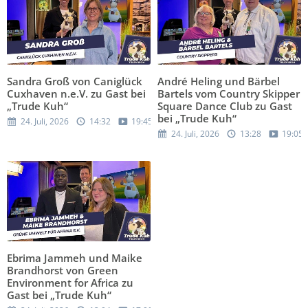
Sandra Groß von Caniglück
André Heling und Bärbel
Cuxhaven n.e.V. zu Gast bei
Bartels vom Country Skipper
„Trude Kuh“
Square Dance Club zu Gast
bei „Trude Kuh“
24. Juli, 2026
14:32
19:45
24. Juli, 2026
13:28
19:05
Ebrima Jammeh und Maike
Brandhorst von Green
Environment for Africa zu
Gast bei „Trude Kuh“