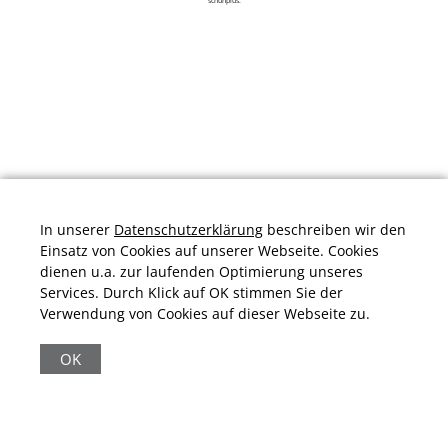
schuhplus.
In unserer
Datenschutzerklärung
beschreiben wir den
Einsatz von Cookies auf unserer Webseite. Cookies
dienen u.a. zur laufenden Optimierung unseres
Services. Durch Klick auf OK stimmen Sie der
Verwendung von Cookies auf dieser Webseite zu.
Durchschnittliche Bewertung von
schuhplus.com - Schuhe in Übergrößen
bei
Trustami:
4.97
/
5.00
mit
32.011
Bewertungen
OK
|
Bewertungsgrundlage des Anbieters: 13 Verkaufs- und 32
Bewertungsplattformen
|
17.972
Beiträge
|
65.231
Follower(s)
|
17 Mio.
View(s)