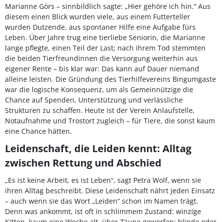
Marianne Görs – sinnbildlich sagte: „Hier gehöre ich hin.“ Aus
diesem einen Blick wurden viele, aus einem Futterteller
wurden Dutzende, aus spontaner Hilfe eine Aufgabe fürs
Leben. Über Jahre trug eine tierliebe Seniorin, die Marianne
lange pflegte, einen Teil der Last; nach ihrem Tod stemmten
die beiden Tierfreundinnen die Versorgung weiterhin aus
eigener Rente – bis klar war: Das kann auf Dauer niemand
alleine leisten. Die Gründung des Tierhilfevereins Bingumgaste
war die logische Konsequenz, um als Gemeinnützige die
Chance auf Spenden, Unterstützung und verlässliche
Strukturen zu schaffen. Heute ist der Verein Anlaufstelle,
Notaufnahme und Trostort zugleich – für Tiere, die sonst kaum
eine Chance hätten.
Leidenschaft, die Leiden kennt: Alltag
zwischen Rettung und Abschied
„Es ist keine Arbeit, es ist Leben“, sagt Petra Wolf, wenn sie
ihren Alltag beschreibt. Diese Leidenschaft nährt jeden Einsatz
– auch wenn sie das Wort „Leiden“ schon im Namen trägt.
Denn was ankommt, ist oft in schlimmem Zustand: winzige
Kitten, kaum eine Woche alt, über Zäune geworfen; blinde oder