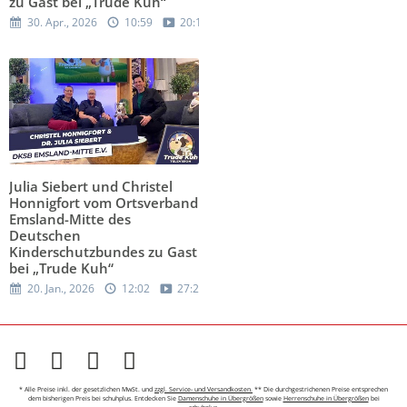
zu Gast bei „Trude Kuh“
30. Apr., 2026
10:59
20:15
Julia Siebert und Christel
Honnigfort vom Ortsverband
Emsland-Mitte des
Deutschen
Kinderschutzbundes zu Gast
bei „Trude Kuh“
20. Jan., 2026
12:02
27:24
* Alle Preise inkl. der gesetzlichen MwSt. und
zzgl. Service- und Versandkosten.
** Die durchgestrichenen Preise entsprechen
dem bisherigen Preis bei schuhplus. Entdecken Sie
Damenschuhe in Übergrößen
sowie
Herrenschuhe in Übergrößen
bei