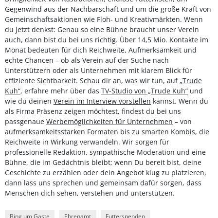
Gegenwind aus der Nachbarschaft und um die große Kraft von
Gemeinschaftsaktionen wie Floh- und Kreativmärkten. Wenn
du jetzt denkst: Genau so eine Bühne braucht unser Verein
auch, dann bist du bei uns richtig. Über 14,5 Mio. Kontakte im
Monat bedeuten für dich Reichweite, Aufmerksamkeit und
echte Chancen – ob als Verein auf der Suche nach
Unterstützern oder als Unternehmen mit klarem Blick für
effiziente Sichtbarkeit. Schau dir an, was wir tun, auf
„Trude
Kuh“
, erfahre mehr über das
TV-Studio von „Trude Kuh“
und
wie du deinen
Verein im Interview vorstellen
kannst. Wenn du
als Firma Präsenz zeigen möchtest, findest du bei uns
passgenaue
Werbemöglichkeiten für Unternehmen
– von
aufmerksamkeitsstarken Formaten bis zu smarten Kombis, die
Reichweite in Wirkung verwandeln. Wir sorgen für
professionelle Redaktion, sympathische Moderation und eine
Bühne, die im Gedächtnis bleibt; wenn Du bereit bist, deine
Geschichte zu erzählen oder dein Angebot klug zu platzieren,
dann lass uns sprechen und gemeinsam dafür sorgen, dass
Menschen dich sehen, verstehen und unterstützen.
Bing um Gaste
Ehrenamt
Futterspenden