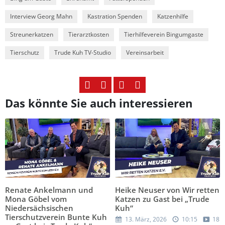
Interview Georg Mahn
Kastration Spenden
Katzenhilfe
Streunerkatzen
Tierarztkosten
Tierhilfeverein Bingumgaste
Tierschutz
Trude Kuh TV-Studio
Vereinsarbeit
Das könnte Sie auch interessieren
Renate Ankelmann und
Heike Neuser von Wir retten
Mona Göbel vom
Katzen zu Gast bei „Trude
Niedersächsischen
Kuh“
Tierschutzverein Bunte Kuh
13. März, 2026
10:15
18:5