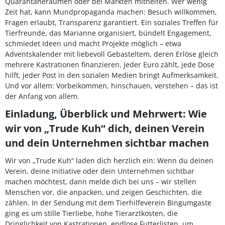
Quarantäneräumen oder bei Märkten mithelfen. Wer wenig
Zeit hat, kann Mundpropaganda machen: Besuch willkommen,
Fragen erlaubt, Transparenz garantiert. Ein soziales Treffen für
Tierfreunde, das Marianne organisiert, bündelt Engagement,
schmiedet Ideen und macht Projekte möglich – etwa
Adventskalender mit liebevoll Gebasteltem, deren Erlöse gleich
mehrere Kastrationen finanzieren. Jeder Euro zählt, jede Dose
hilft, jeder Post in den sozialen Medien bringt Aufmerksamkeit.
Und vor allem: Vorbeikommen, hinschauen, verstehen – das ist
der Anfang von allem.
Einladung, Überblick und Mehrwert: Wie
wir von „Trude Kuh“ dich, deinen Verein
und dein Unternehmen sichtbar machen
Wir von „Trude Kuh“ laden dich herzlich ein: Wenn du deinen
Verein, deine Initiative oder dein Unternehmen sichtbar
machen möchtest, dann melde dich bei uns – wir stellen
Menschen vor, die anpacken, und zeigen Geschichten, die
zählen. In der Sendung mit dem Tierhilfeverein Bingumgaste
ging es um stille Tierliebe, hohe Tierarztkosten, die
Dringlichkeit von Kastrationen, endlose Futterlisten, um