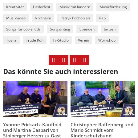
Kreativität
Liederfest
Musik mit Kindern
Musikförderung
Musikvideo
Northeim
Patryk Pochopien
Rap
Songs für coole Kids
Songwriting
Spenden
tanzen
Tosha
Trude Kuh
Tv-Studio
Verein
Workshop
Das könnte Sie auch interessieren
Yvonne Prickartz-Kauffold
Christopher Raffenberg und
und Martina Caspari von
Mario Schmidt vom
Stolberger Herzen zu Gast
Kinderschutzbund