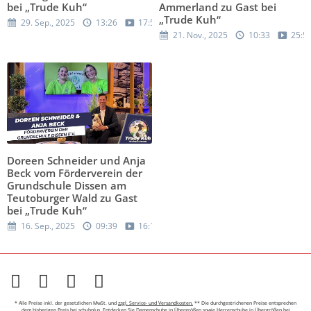
bei „Trude Kuh“
Ammerland zu Gast bei
„Trude Kuh“
29. Sep., 2025
13:26
17:58
21. Nov., 2025
10:33
25:5
Doreen Schneider und Anja
Beck vom Förderverein der
Grundschule Dissen am
Teutoburger Wald zu Gast
bei „Trude Kuh“
16. Sep., 2025
09:39
16:19
* Alle Preise inkl. der gesetzlichen MwSt. und
zzgl. Service- und Versandkosten.
** Die durchgestrichenen Preise entsprechen
dem bisherigen Preis bei schuhplus. Entdecken Sie
Damenschuhe in Übergrößen
sowie
Herrenschuhe in Übergrößen
bei