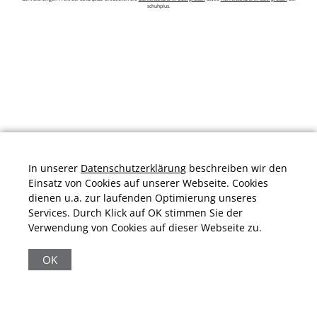
schuhplus.
In unserer
Datenschutzerklärung
beschreiben wir den
Einsatz von Cookies auf unserer Webseite. Cookies
dienen u.a. zur laufenden Optimierung unseres
Services. Durch Klick auf OK stimmen Sie der
Verwendung von Cookies auf dieser Webseite zu.
Durchschnittliche Bewertung von
schuhplus.com - Schuhe in Übergrößen
bei
Trustami:
4.97
/
5.00
mit
32.009
Bewertungen
OK
|
Bewertungsgrundlage des Anbieters: 13 Verkaufs- und 32
Bewertungsplattformen
|
11.161
Beiträge
|
65.247
Follower(s)
|
17 Mio.
View(s)