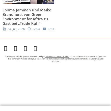
Ebrima Jammeh und Maike
Brandhorst von Green
Environment for Africa zu
Gast bei „Trude Kuh“
24. Juli, 2026
12:04
17:00
* Alle Preise inkl. der gesetzlichen MwSt. und
zzgl. Service- und Versandkosten.
** Die durchgestrichenen Preise entsprechen
dem bisherigen Preis bei schuhplus. Entdecken Sie
Damenschuhe in Übergrößen
sowie
Herrenschuhe in Übergrößen
bei
schuhplus.