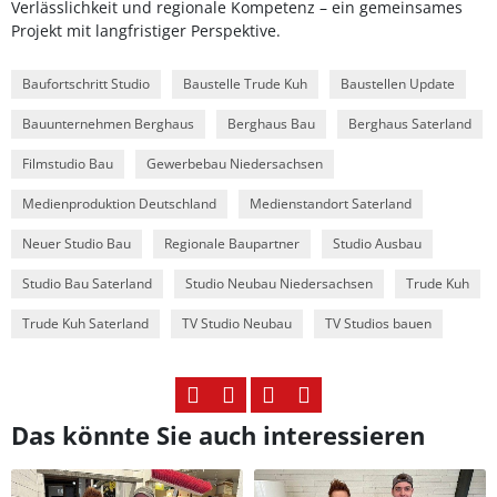
Verlässlichkeit und regionale Kompetenz – ein gemeinsames
Projekt mit langfristiger Perspektive.
Baufortschritt Studio
Baustelle Trude Kuh
Baustellen Update
Bauunternehmen Berghaus
Berghaus Bau
Berghaus Saterland
Filmstudio Bau
Gewerbebau Niedersachsen
Medienproduktion Deutschland
Medienstandort Saterland
Neuer Studio Bau
Regionale Baupartner
Studio Ausbau
Studio Bau Saterland
Studio Neubau Niedersachsen
Trude Kuh
Trude Kuh Saterland
TV Studio Neubau
TV Studios bauen
Das könnte Sie auch interessieren