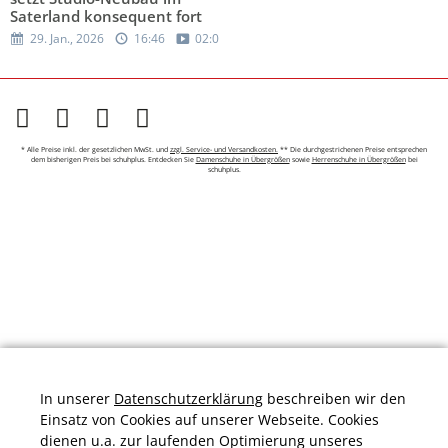
Saterland konsequent fort
29. Jan., 2026
16:46
02:09
* Alle Preise inkl. der gesetzlichen MwSt. und
zzgl. Service- und Versandkosten.
** Die durchgestrichenen Preise entsprechen
dem bisherigen Preis bei schuhplus. Entdecken Sie
Damenschuhe in Übergrößen
sowie
Herrenschuhe in Übergrößen
bei
schuhplus.
In unserer
Datenschutzerklärung
beschreiben wir den
Einsatz von Cookies auf unserer Webseite. Cookies
dienen u.a. zur laufenden Optimierung unseres