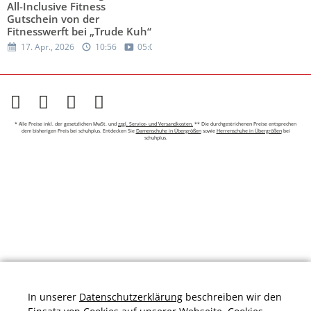
All-Inclusive Fitness
Gutschein von der
Fitnesswerft bei „Trude Kuh“
17. Apr., 2026
10:56
05:02
* Alle Preise inkl. der gesetzlichen MwSt. und
zzgl. Service- und Versandkosten.
** Die durchgestrichenen Preise entsprechen
dem bisherigen Preis bei schuhplus. Entdecken Sie
Damenschuhe in Übergrößen
sowie
Herrenschuhe in Übergrößen
bei
schuhplus.
In unserer
Datenschutzerklärung
beschreiben wir den