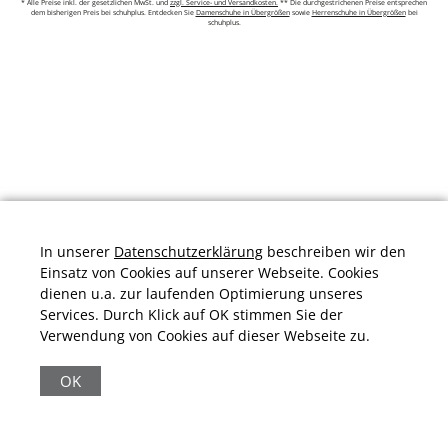
* Alle Preise inkl. der gesetzlichen MwSt. und
zzgl. Service- und Versandkosten.
** Die durchgestrichenen Preise entsprechen
dem bisherigen Preis bei schuhplus. Entdecken Sie
Damenschuhe in Übergrößen
sowie
Herrenschuhe in Übergrößen
bei
schuhplus.
In unserer
Datenschutzerklärung
beschreiben wir den
Einsatz von Cookies auf unserer Webseite. Cookies
dienen u.a. zur laufenden Optimierung unseres
Services. Durch Klick auf OK stimmen Sie der
Verwendung von Cookies auf dieser Webseite zu.
Durchschnittliche Bewertung von
schuhplus.com - Schuhe in Übergrößen
bei
Trustami:
4.97
/
5.00
mit
32.009
Bewertungen
OK
|
Bewertungsgrundlage des Anbieters: 13 Verkaufs- und 32
Bewertungsplattformen
|
11.161
Beiträge
|
65.247
Follower(s)
|
17 Mio.
View(s)