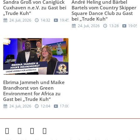
Sandra Groß von Caniglück
André Heling und Bärbel
Cuxhaven n.e.V. zu Gast bei
Bartels vom Country Skipper
„Trude Kuh“
Square Dance Club zu Gast
bei „Trude Kuh“
24. Juli, 2026
14:32
19:45
24. Juli, 2026
13:28
19:05
Ebrima Jammeh und Maike
Brandhorst von Green
Environment for Africa zu
Gast bei „Trude Kuh“
24. Juli, 2026
12:04
17:00