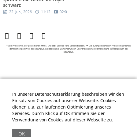
schwarz
22. Juni, 2026
11:12
02:07
* Alle Preise inkl. der gesetzlichen MwSt. und
zzgl. Service- und Versandkosten.
** Die durchgestrichenen Preise entsprechen
dem bisherigen Preis bei schuhplus. Entdecken Sie
Damenschuhe in Übergrößen
sowie
Herrenschuhe in Übergrößen
bei
schuhplus.
In unserer
Datenschutzerklärung
beschreiben wir den
Einsatz von Cookies auf unserer Webseite. Cookies
dienen u.a. zur laufenden Optimierung unseres
Services. Durch Klick auf OK stimmen Sie der
Verwendung von Cookies auf dieser Webseite zu.
OK