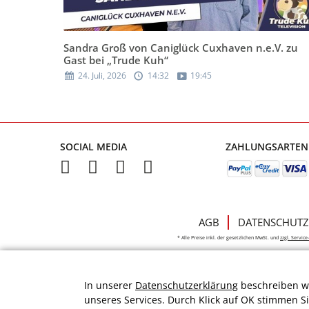
Sandra Groß von Caniglück Cuxhaven n.e.V. zu
Gast bei „Trude Kuh“
24. Juli, 2026
14:32
19:45
SOCIAL MEDIA
ZAHLUNGSARTEN
AGB
DATENSCHUTZ
* Alle Preise inkl. der gesetzlichen MwSt. und
zzgl. Servic
In unserer
Datenschutzerklärung
beschreiben wi
unseres Services. Durch Klick auf OK stimmen S