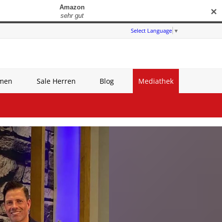
✕
Select Language
▼
amen
Sale Herren
Blog
Mediathek