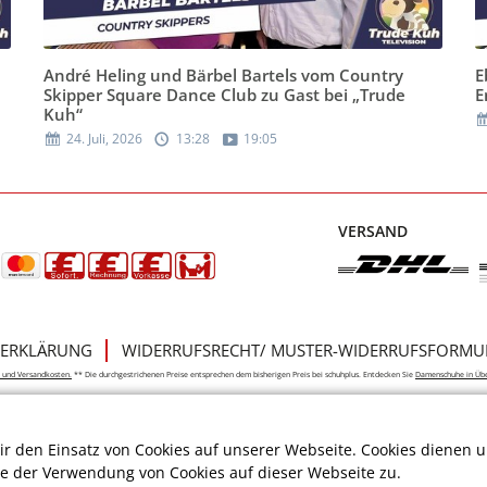
André Heling und Bärbel Bartels vom Country
E
Skipper Square Dance Club zu Gast bei „Trude
E
Kuh“
24. Juli, 2026
13:28
19:05
VERSAND
ERKLÄRUNG
WIDERRUFSRECHT/ MUSTER-WIDERRUFSFORMU
e- und Versandkosten.
** Die durchgestrichenen Preise entsprechen dem bisherigen Preis bei schuhplus. Entdecken Sie
Damenschuhe in Üb
r den Einsatz von Cookies auf unserer Webseite. Cookies dienen u
ie der Verwendung von Cookies auf dieser Webseite zu.