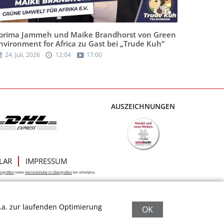
brima Jammeh und Maike Brandhorst von Green
nvironment for Africa zu Gast bei „Trude Kuh“
24. Juli, 2026
12:04
17:00
AUSZEICHNUNGEN
LAR
IMPRESSUM
ergrößen
sowie
Herrenschuhe in Übergrößen
bei schuhplus.
.a. zur laufenden Optimierung
OK