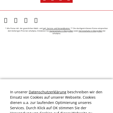
* Alle Preise inkl. der gesetzlichen MwSt. und
zzgl. Service- und Versandkosten.
** Die durchgestrichenen Preise entsprechen
dem bisherigen Preis bei schuhplus. Entdecken Sie
Damenschuhe in Übergrößen
sowie
Herrenschuhe in Übergrößen
bei
schuhplus.
In unserer
Datenschutzerklärung
beschreiben wir den
Einsatz von Cookies auf unserer Webseite. Cookies
dienen u.a. zur laufenden Optimierung unseres
Services. Durch Klick auf OK stimmen Sie der