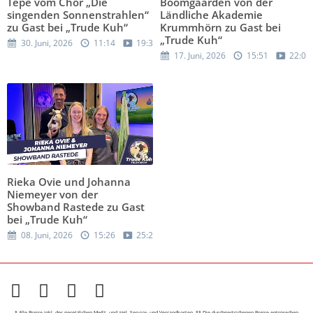
Tepe vom Chor „Die
Boomgaarden von der
singenden Sonnenstrahlen“
Ländliche Akademie
zu Gast bei „Trude Kuh“
Krummhörn zu Gast bei
„Trude Kuh“
30. Juni, 2026
11:14
19:32
17. Juni, 2026
15:51
22:06
Rieka Ovie und Johanna
Niemeyer von der
Showband Rastede zu Gast
bei „Trude Kuh“
08. Juni, 2026
15:26
25:21
* Alle Preise inkl. der gesetzlichen MwSt. und
zzgl. Service- und Versandkosten.
** Die durchgestrichenen Preise entsprechen