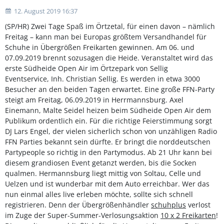
12. August 2019 16:37
(SP/HR) Zwei Tage Spaß im Örtzetal, für einen davon – nämlich
Freitag – kann man bei Europas größtem Versandhandel für
Schuhe in Übergrößen Freikarten gewinnen. Am 06. und
07.09.2019 brennt sozusagen die Heide. Veranstaltet wird das
erste Südheide Open Air im Örtzepark von Sellig
Eventservice, Inh. Christian Sellig. Es werden in etwa 3000
Besucher an den beiden Tagen erwartet. Eine große FFN-Party
steigt am Freitag, 06.09.2019 in Herrmannsburg. Axel
Einemann, Malte Seidel heizen beim Südheide Open Air dem
Publikum ordentlich ein. Für die richtige Feierstimmung sorgt
DJ Lars Engel, der vielen sicherlich schon von unzähligen Radio
FFN Parties bekannt sein dürfte. Er bringt die norddeutschen
Partypeople so richtig in den Partymodus. Ab 21 Uhr kann bei
diesem grandiosen Event getanzt werden, bis die Socken
qualmen. Hermannsburg liegt mittig von Soltau, Celle und
Uelzen und ist wunderbar mit dem Auto erreichbar. Wer das
nun einmal alles live erleben möchte, sollte sich schnell
registrieren. Denn der Übergrößenhändler
schuhplus
verlost
im Zuge der Super-Summer-Verlosungsaktion
10 x 2 Freikarten
!