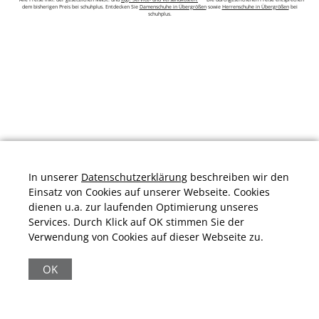
dem bisherigen Preis bei schuhplus. Entdecken Sie
Damenschuhe in Übergrößen
sowie
Herrenschuhe in Übergrößen
bei
schuhplus.
In unserer
Datenschutzerklärung
beschreiben wir den
Einsatz von Cookies auf unserer Webseite. Cookies
dienen u.a. zur laufenden Optimierung unseres
Services. Durch Klick auf OK stimmen Sie der
Verwendung von Cookies auf dieser Webseite zu.
Durchschnittliche Bewertung von
schuhplus.com - Schuhe in Übergrößen
bei
Trustami:
4.97
/
5.00
mit
32.009
Bewertungen
OK
|
Bewertungsgrundlage des Anbieters: 13 Verkaufs- und 32
Bewertungsplattformen
|
11.161
Beiträge
|
65.247
Follower(s)
|
17 Mio.
View(s)