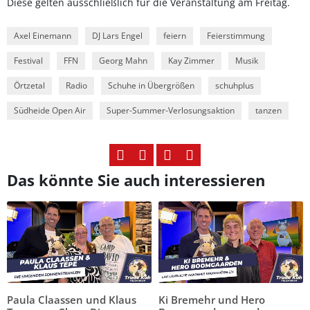
Diese gelten ausschließlich für die Veranstaltung am Freitag.
Axel Einemann
DJ Lars Engel
feiern
Feierstimmung
Festival
FFN
Georg Mahn
Kay Zimmer
Musik
Örtzetal
Radio
Schuhe in Übergrößen
schuhplus
Südheide Open Air
Super-Summer-Verlosungsaktion
tanzen
Das könnte Sie auch interessieren
Paula Claassen und Klaus
Ki Bremehr und Hero