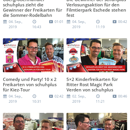
schuhplus zieht die
Verlosungsaktion für den
Gewinner der Freikarten für
Filmtierpark Eschede stehen
die Sommer-Rodelbahn
fest
04. Sep.,
01:01
04. Sep.,
00:42
2019
16:43
2019
11:19
Comedy und Party! 10 x 2
5×2 Kinderfreikarten für
Freikarten von schuhplus
Ritter Rost Magic Park
für Kiez-Tour
Verden von schuhplus
04. Sep.,
02:42
02. Sep.,
00:46
2019
10:31
2019
11:21