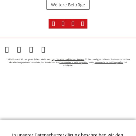
Weitere Beiträge
* Alle Preise inkl. der gesetzlichen MwSt. und
zzgl. Service- und Versandkosten.
** Die durchgestrichenen Preise entsprechen
dem bisherigen Preis bei schuhplus. Entdecken Sie
Damenschuhe in Übergrößen
sowie
Herrenschuhe in Übergrößen
bei
schuhplus.
In unserer
Datenschutzerklärung
beschreiben wir den