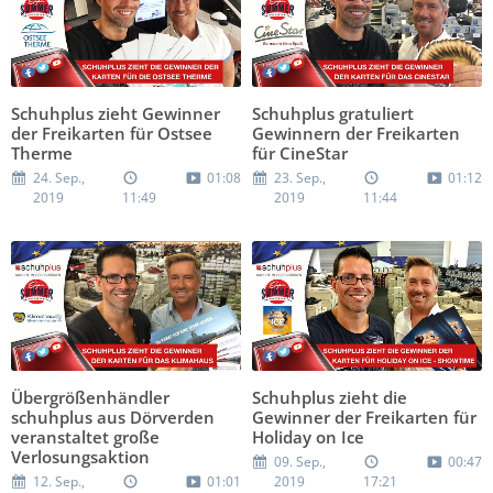
Schuhplus zieht Gewinner
Schuhplus gratuliert
der Freikarten für Ostsee
Gewinnern der Freikarten
Therme
für CineStar
24. Sep.,
01:08
23. Sep.,
01:12
2019
11:49
2019
11:44
Übergrößenhändler
Schuhplus zieht die
schuhplus aus Dörverden
Gewinner der Freikarten für
veranstaltet große
Holiday on Ice
Verlosungsaktion
09. Sep.,
00:47
12. Sep.,
01:01
2019
17:21