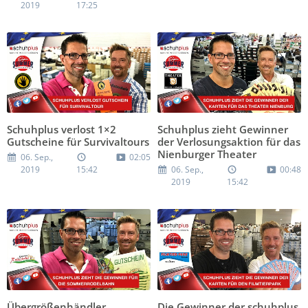
2019
17:25
Schuhplus verlost 1×2
Schuhplus zieht Gewinner
Gutscheine für Survivaltours
der Verlosungsaktion für das
Nienburger Theater
06. Sep.,
02:05
2019
15:42
06. Sep.,
00:48
2019
15:42
Übergrößenhändler
Die Gewinner der schuhplus