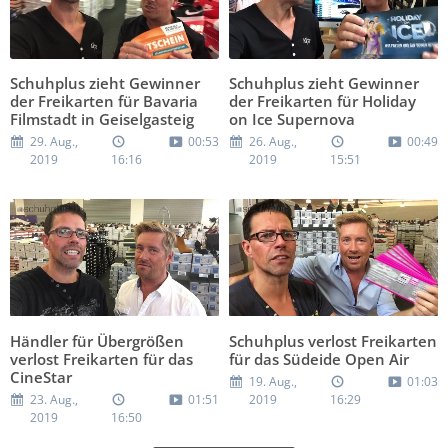
Schuhplus zieht Gewinner
Schuhplus zieht Gewinner
der Freikarten für Bavaria
der Freikarten für Holiday
Filmstadt in Geiselgasteig
on Ice Supernova
29. Aug.,
00:53
26. Aug.,
00:49
2019
16:16
2019
15:51
Händler für Übergrößen
Schuhplus verlost Freikarten
verlost Freikarten für das
für das Südeide Open Air
CineStar
19. Aug.,
01:03
23. Aug.,
01:51
2019
16:29
2019
16:50