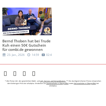
Bernd Thoben hat bei Trude
Kuh einen 50€ Gutschein
für combi.de gewonnen
23. Jan., 2026
14:59
02:41
* Alle Preise inkl. der gesetzlichen MwSt. und
zzgl. Service- und Versandkosten.
** Die durchgestrichenen Preise entsprechen
dem bisherigen Preis bei schuhplus. Entdecken Sie
Damenschuhe in Übergrößen
sowie
Herrenschuhe in Übergrößen
bei
schuhplus.