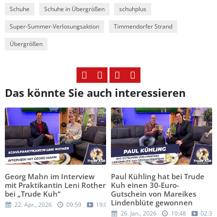
Schuhe
Schuhe in Übergrößen
schuhplus
Super-Summer-Verlosungsaktion
Timmendorfer Strand
Übergrößen
Das könnte Sie auch interessieren
Georg Mahn im Interview
Paul Kühling hat bei Trude
mit Praktikantin Leni Rother
Kuh einen 30-Euro-
bei „Trude Kuh“
Gutschein von Mareikes
Lindenblüte gewonnen
22. Apr., 2026
09:59
19:05
26. Jan., 2026
10:48
02:37