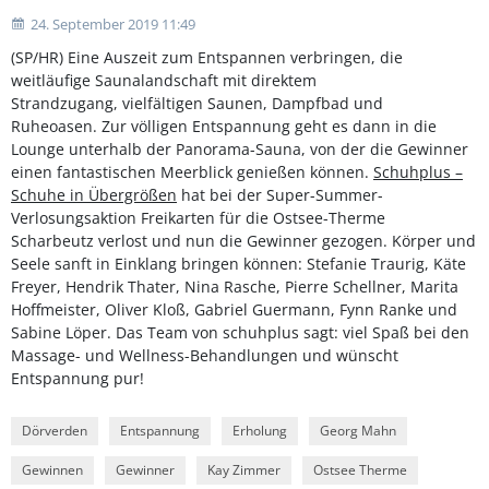
24. September 2019 11:49
(SP/HR) Eine Auszeit zum Entspannen verbringen, die
weitläufige Saunalandschaft mit direktem
Strandzugang, vielfältigen Saunen, Dampfbad und
Ruheoasen. Zur völligen Entspannung geht es dann in die
Lounge unterhalb der Panorama-Sauna, von der die Gewinner
einen fantastischen Meerblick genießen können.
Schuhplus –
Schuhe in Übergrößen
hat bei der Super-Summer-
Verlosungsaktion Freikarten für die Ostsee-Therme
Scharbeutz verlost und nun die Gewinner gezogen. Körper und
Seele sanft in Einklang bringen können: Stefanie Traurig, Käte
Freyer, Hendrik Thater, Nina Rasche, Pierre Schellner, Marita
Hoffmeister, Oliver Kloß, Gabriel Guermann, Fynn Ranke und
Sabine Löper. Das Team von schuhplus sagt: viel Spaß bei den
Massage- und Wellness-Behandlungen und wünscht
Entspannung pur!
Dörverden
Entspannung
Erholung
Georg Mahn
Gewinnen
Gewinner
Kay Zimmer
Ostsee Therme