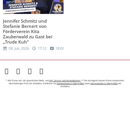
Jennifer Schmitz und
Stefanie Bernert von
Förderverein Kita
Zauberwald zu Gast bei
„Trude Kuh“
08. Juli, 2026
17:12
18:08
* Alle Preise inkl. der gesetzlichen MwSt. und
zzgl. Service- und Versandkosten.
** Die durchgestrichenen Preise entsprechen
dem bisherigen Preis bei schuhplus. Entdecken Sie
Damenschuhe in Übergrößen
sowie
Herrenschuhe in Übergrößen
bei
schuhplus.