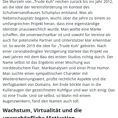
Die Wurzeln von „Trude Kuh“ reichen zurück bis ins Jahr 2012,
als die Idee der Vereinsförderung im Kontext des
Schuhversandhauses Schuhplus entstand. Was als
Nebenschauplatz begann, wuchs über die Jahre zu einem so
umfangreichen Projekt heran, dass eine eigenständige
Identität unausweichlich wurde. Man wollte eine Marke
schaffen, die unverwechselbar ist und sowohl für Vereine als
auch für potenzielle Partner und Unterstützer klar erkennbar
ist. So wurde 2019 die Idee für „Trude Kuh“ geboren. Nach
einer coronabedingten Verzögerung startete das Projekt vor
zwei Jahren mit dem Bau des ersten Studios richtig durch. Der
Name selbst ist das Ergebnis einer Mischung aus
norddeutschem Flair, Marktanalysen und einer Prise Humor.
Man suchte einen sympathischen Charakter mit
Wiedererkennungswert, prüfte rechtliche Aspekte und die
Verfügbarkeit von Domains. Am Ende blickte man in die
Kulleraugen der gezeichneten Kuhfigur und war sich einig: Das
ist eine Trude. Und sie selbst, so Mahn mit einem
Augenzwinkern, fand den Namen auch toll.
Wachstum, Virtualität und die
unerschöpfliche Motivation