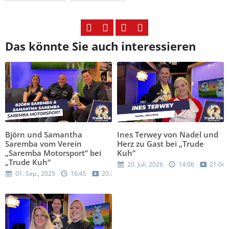
Das könnte Sie auch interessieren
Björn und Samantha
Ines Terwey von Nadel und
Saremba vom Verein
Herz zu Gast bei „Trude
„Saremba Motorsport“ bei
Kuh“
„Trude Kuh“
20. Juli, 2026
14:06
21:04
01. Sep., 2025
16:45
20:37