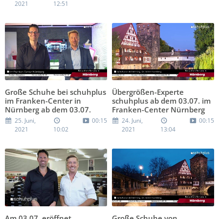
2021
12:51
Große Schuhe bei schuhplus
Übergrößen-Experte
im Franken-Center in
schuhplus ab dem 03.07. im
Nürnberg ab dem 03.07.
Franken-Center Nürnberg
25. Juni,
00:15
24. Juni,
00:15
2021
10:02
2021
13:04
Am 03.07. eröffnet
Große Schuhe von