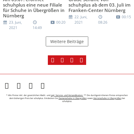
schuhplus eine neue Filiale
schuhplus ab dem 03. Juli im
für Schuhe in Übergrößen in
Franken-Center Nürnberg
Nürnberg
22. Juni,
00:15
23. Juni,
00:20
2021
08:26
2021
14:49
Weitere Beiträge
* Alle Preise inkl. der gesetzlichen MwSt. und
zzgl. Service- und Versandkosten.
** Die durchgestrichenen Preise entsprechen
dem bisherigen Preis bei schuhplus. Entdecken Sie
Damenschuhe in Übergrößen
sowie
Herrenschuhe in Übergrößen
bei
schuhplus.