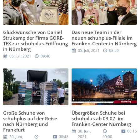
Glückwünsche von Daniel
Das neue Team in der
Strukamp der Firma GORE-
neuen schuhplus-Filiale im
TEX zur schuhplus-Eröffnung
Franken-Center in Nürnberg
in Nürnberg
05. Juli, 2021
08:59
05. Juli, 2021
09:46
Große Schuhe von
Übergrößen Schuhe bei
schuhplus auf der Reise
schuhplus ab 03.07. im
nach Nürnberg und
Franken-Center Nürnberg
Frankfurt
30. Juni,
00:15
30. Juni,
00:48
2021
09:00