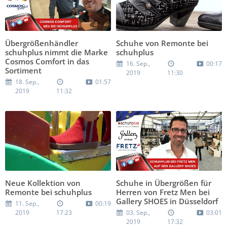
Übergrößenhändler
Schuhe von Remonte bei
schuhplus nimmt die Marke
schuhplus
Cosmos Comfort in das
16. Sep.,
00:17
Sortiment
2019
11:30
18. Sep.,
01:57
2019
11:32
Neue Kollektion von
Schuhe in Übergrößen für
Remonte bei schuhplus
Herren von Fretz Men bei
Gallery SHOES in Düsseldorf
11. Sep.,
00:19
2019
17:23
03. Sep.,
03:01
2019
17:32