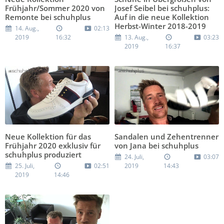
Frühjahr/Sommer 2020 von
Josef Seibel bei schuhplus:
Remonte bei schuhplus
Auf in die neue Kollektion
Herbst-Winter 2018-2019
14. Aug.,
02:13
2019
16:32
13. Aug.,
03:23
2019
16:37
Neue Kollektion für das
Sandalen und Zehentrenner
Frühjahr 2020 exklusiv für
von Jana bei schuhplus
schuhplus produziert
24. Juli,
03:07
25. Juli,
02:51
2019
14:43
2019
14:46