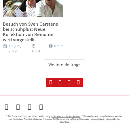
Besuch von Sven Carstens
bei schuhplus: Neue
Kollektion von Remonte
wird vorgestellt
19. Juni,
02:12
2019
16:54
Weitere Beiträge
* Alle Preise inkl. der gesetzlichen MwSt. und
zzgl. Service- und Versandkosten.
** Die durchgestrichenen Preise entsprechen
dem bisherigen Preis bei schuhplus. Entdecken Sie
Damenschuhe in Übergrößen
sowie
Herrenschuhe in Übergrößen
bei
schuhplus.