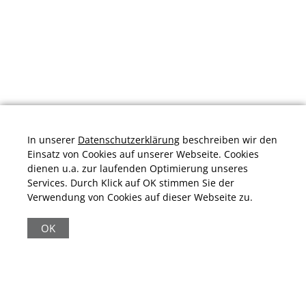
In unserer
Datenschutzerklärung
beschreiben wir den
Einsatz von Cookies auf unserer Webseite. Cookies
dienen u.a. zur laufenden Optimierung unseres
Services. Durch Klick auf OK stimmen Sie der
Verwendung von Cookies auf dieser Webseite zu.
Durchschnittliche Bewertung von
schuhplus.com - Schuhe in Übergrößen
bei
Trustami:
4.97
/
5.00
mit
32.009
Bewertungen
OK
|
Bewertungsgrundlage des Anbieters: 13 Verkaufs- und 32
Bewertungsplattformen
|
11.161
Beiträge
|
65.247
Follower(s)
|
17 Mio.
View(s)