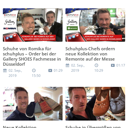
Schuhe von Romika für
Schuhplus-Chefs ordern
schuhplus – Order bei der
neue Kollektion von
Gallery SHOES Fachmesse in
Remonte auf der Messe
Düsseldorf
02. Sep.,
01:17
02. Sep.,
01:29
2019
10:29
2019
15:50
Neue Kollektion
Schuhe in Übergrößen von